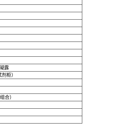
凝露
试剂柜）
组合）