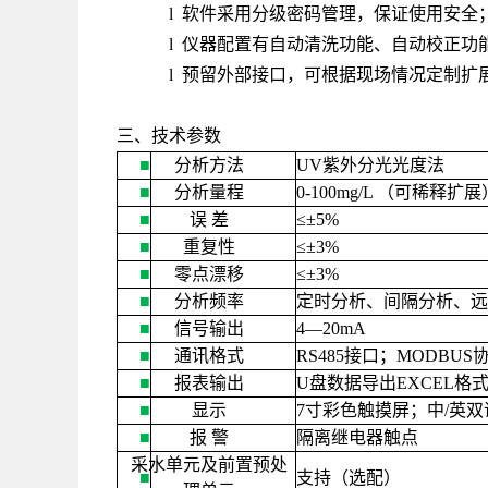
l 软件采用分级密码管理，保证使用安全
l 仪器配置有自动清洗功能、自动校正功
l 预留外部接口，可根据现场情况定制扩
三、技术参数
■
分析方法
UV
紫外分光光度法
■
分析量程
0-100mg/L
（可稀释扩展
■
误
差
≤
±
5%
■
重复性
≤±
3%
■
零点漂移
≤
±
3%
■
分析频率
定时分析、间隔分析、远
■
信号输出
4—20mA
■
通讯格式
RS485
接口；
MODBUS
■
报表输出
U
盘数据导出
EXCEL
格
■
显示
7
寸彩色触摸屏；中
/
英双
■
报
警
隔离继电器触点
采水单元及前置预处
■
支持（选配）