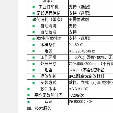
理单元
■
工业打印机
支持（选配）
■
无线远程传输
支持（选配）
试剂消耗（单次）
■
不需要试剂
■
自动清洗
支持
■
自动校准
支持
■
试剂柜
/
试剂架
支持（选配）
■
水样条件
0—60
℃
■
电源
AC 220V, 50Hz
■
工作环境
5—60
℃；湿度
<
90%
，无
■
外形尺寸
720×600×300mm
（不含
■
毛重
37KG
（不含试剂柜）
■
柜体防护
IP65
耐腐蚀箱体材料
■
安装方式
壁挂、立式（可与试剂柜
■
软件版本
ANNA1.07
■
平均无故障时间
>
720h/
次
■
认证
ISO9000
；
CE
四、技术服务