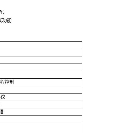
；
能；
展功能
）
程控制
协议
式
语