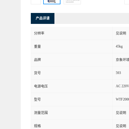
产品详请
分辨率
见说明
45kg
重量
品牌
京象环
593
货号
AC 220V
电源电压
WTF200
型号
测量范围
见说明
规格
见说明