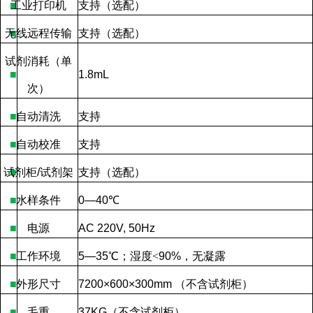
■
工业打印机
支持（选配）
无线远程传输
■
支持（选配）
试剂消耗（单
■
1.8mL
次）
■
自动清洗
支持
■
自动校准
支持
试剂柜
■
/
试剂架
支持（选配）
■
水样条件
0—40
℃
■
电源
AC 220V, 50Hz
■
工作环境
5—35
℃；湿度
<
90%
，无凝露
■
外形尺寸
7200×600×300mm
（不含试剂柜）
■
毛重
37KG
（不含试剂柜）