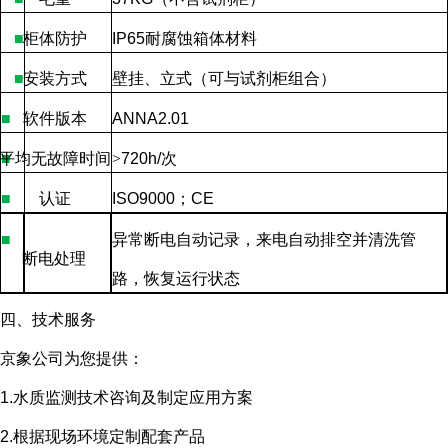
■
柜体防护
IP65
耐腐蚀箱体材料
■
安装方式
壁挂、立式（可与试剂柜组合）
■
软件版本
ANNA2.01
平均无故障时间
■
>
720h/
次
■
认证
ISO9000
；
CE
■
异常断电自动记录，来电自动排空并清洗管
断电处理
路，恢复运行状态
四、技术服务
京象公司为您提供：
1.水质监测技术咨询及制定应用方案
2.根据现场环境定制配套产品