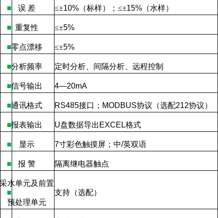
■
误
差
≤±
10%
（标样）；
≤
±
15%
（水样）
■
重复性
≤±
5%
■
零点漂移
≤
±
5%
■
分析频率
定时分析、间隔分析、远程控制
■
信号输出
4—20mA
■
通讯格式
RS485
接口；
MODBUS
协议（选配
212
协议）
■
报表输出
U
盘数据导出
EXCEL
格式
■
显示
7
寸彩色触摸屏；中
/
英双语
■
报
警
隔离继电器触点
采水单元及前置
■
支持（选配）
预处理单元