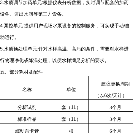
3.水质调节加药单元
:
根据仪表分析数据，实时调节配套的加药
设备、进出水阀等第三方设备。
4.泵控单元
:
提供用户现场水泵设备的控制服务，可实现手动
/
自
动运行。
5.水质预处理单元
:
针对水样高温、高污的条件，需要对水样进
行物理净化或降温处理，以便水样满足分析的要求。
五、部分耗材及配件
建议更换周期
名称
单位
（以
6
次
/
天计）
分析试剂
套（
1L
）
3
个月
标准样品
套（
1L
）
3
个月
蠕动泵卡管
根
6
个月