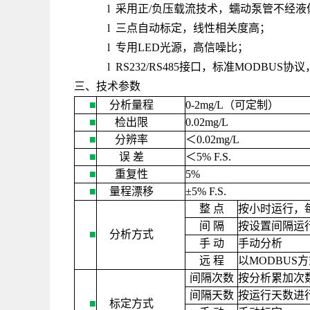
l 采用正/负压载流技术，蠕动泵管不经
l 三点自动标定，线性相关度高；
l 专用LED光源，高信噪比；
l RS232/RS485接口，标准MODB
三、技术参数
■
分析量程
0-2mg/L
（可定制）
■
检出限
0.02mg/L
■
分辨率
＜
0.02mg/L
■
误
差
＜
5% F.S.
■
重复性
5%
■
量程漂移
±
5% F.S.
整
点
按小时运行，
间
隔
按设置间隔运
■
分析方式
手
动
手动分析
远
程
以
MODBUS
方
间隔次数
按分析累加次
间隔天数
按运行天数进
■
标定方式