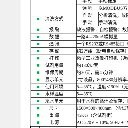
手
动
手动标定
远
程
以
MODBUS
方
自
动
分析清洗；故
■
清洗方式
手
动
手动清洗
■
报
警
缺液报警；自检报警；故
■
数
据
一路
4—20mA
模拟量
■
通
讯
一个
RS232
或
RS485
接口
■
存
储
约
2
万组（断电自动保存
■
打
印
微型工业热敏打印机（选
■
试剂用量
约
180
次
/
套
■
维保周期
约
30
天，需
45
分钟
■
显示单元
7
寸液晶，
800*480
分辨率
■
使用环境
5—35
℃，湿度＜
90%
（
■
水样温度
5—35
℃
■
采水单元
用于水样的循环及留存；
■
尺
寸
1500×500×400mm
（含试
■
重
量
45KG
（含试剂柜）
■
电
源
AC 220V ± 10%, 50Hz ± 