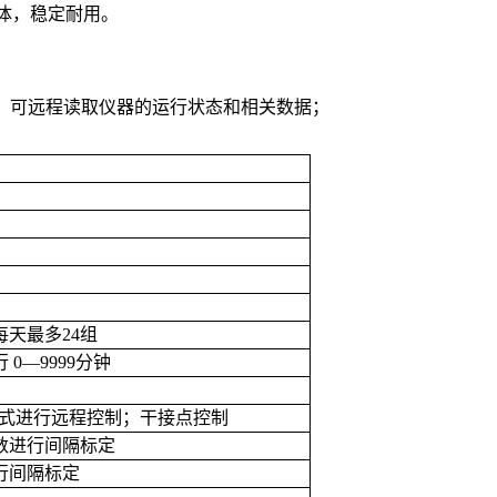
液体，稳定耐用。
US协议，可远程读取仪器的运行状态和相关数据；
每天最多
24
组
行
0—9999
分钟
式进行远程控制；干接点控制
数进行间隔标定
行间隔标定