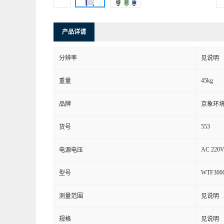
产品详请
分辨率
见说明
45kg
重量
品牌
京象环
553
货号
AC 220V
电源电压
WTF300
型号
测量范围
见说明
规格
见说明