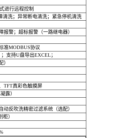
式进行远程控制
障清洗；异常断电清洗；紧急停机清洗
障报警；超标报警（一路继电器）
标准
MODBUS
协议
）；支持
U
盘导出
EXCEL
；
配）
、
TFT
真彩色触摸屏
无凝露）
自动反吹洗精密过滤系统（选配）
剂柜）
1%