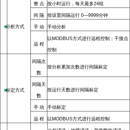
整
点
按小时运行，每天最多
24
组
间
隔
按设置间隔运行
0—9999
分钟
■
分析方式
手
动
手动分析
以
MODBUS
方式进行远程控制；干接点
远
程
控制
间隔次
按分析累加次数进行间隔标定
数
间隔天
按运行天数进行间隔标定
■
标定方式
数
手
动
手动标定
远
程
以
MODBUS
方式进行远程控制