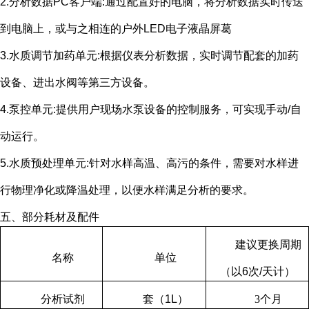
2.分析数据
PC
客户端
:
通过配置好的电脑，将分析数据实时传送
到电脑上，或与之相连的户外
LED
电子液晶屏葛
3.水质调节加药单元
:
根据仪表分析数据，实时调节配套的加药
设备、进出水阀等第三方设备。
4.泵控单元
:
提供用户现场水泵设备的控制服务，可实现手动
/
自
动运行。
5.水质预处理单元
:
针对水样高温、高污的条件，需要对水样进
行物理净化或降温处理，以便水样满足分析的要求。
五、部分耗材及配件
建议更换周期
名称
单位
（以
6
次
/
天计）
分析试剂
套（
1L
）
3
个月