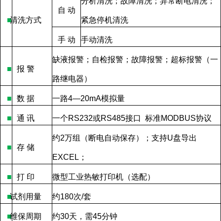
分析清洗；故障清洗；异常断电清洗；
自
动
■
清洗方式
紧急停机清洗
手
动
手动清洗
缺液报警；自检报警；故障报警；超标报警（一
■
报
警
路继电器）
■
数
据
一路
4—20mA
模拟量
■
通
讯
一个
RS232
或
RS485
接口
标准
MODBUS
协议
约
2
万组（断电自动保存）；支持
U
盘导出
■
存
储
EXCEL
；
■
打
印
微型工业热敏打印机（选配）
■
试剂用量
约
180
次
/
套
■
维保周期
约
30
天，需
45
分钟