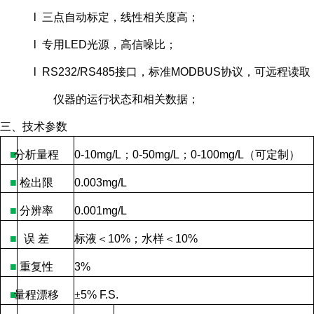
l 三点自动标定，线性相关度高；
l 专用LED光源，高信噪比；
l RS232/RS485接口，标准MODBUS协议，可远程读取
仪器的运行状态和相关数据；
三、技术参数
■
分析量程
0-10mg/L
；
0-50mg/L
；
0-100mg/L
（可定制）
■
检出限
0.003mg/L
■
分辨率
0.001mg/L
■
误
差
标液＜
10%
；水样＜
10%
■
重复性
3%
■
量程漂移
±
5% F.S.