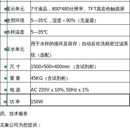
■
显示单元
7
寸液晶，
800*480
分辨率、
TFT
真彩色触摸屏
■
使用环境
5—35
℃，湿度＜
90%
（无凝露）
■
水样温度
5—35
℃
用于水样的循环及留存；自动反吹洗精密过滤系
■
采水单元
统（选配）
■
尺
寸
1500×500×400mm
（含试剂柜）
■
重
量
45KG
（含试剂柜）
■
电
源
AC 220V ± 10%, 50Hz ± 1%
■
功
率
150W
四、技术服务
京象公司为您提供：