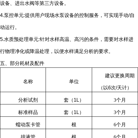
设备、进出水阀等第三方设备。
4.泵控单元
:
提供用户现场水泵设备的控制服务，可实现手动
/
自
动运行。
5.水质预处理单元
:
针对水样高温、高污的条件，需要对水样进
行物理净化或降温处理，以便水样满足分析的要求。
五、部分耗材及配件
建议更换周期
名称
单位
（以
6
次
/
天计）
分析试剂
套（
1L
）
3
个月
标准样品
套（
1L
）
3
个月
蠕动泵卡管
根
6
个月
排液管
根
6
个月