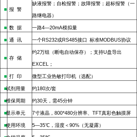
缺液报警；自检报警；故障报警；超标报警（一
■
报
警
路继电器）
■
数
据
一路
4—20mA
模拟量
■
通
讯
一个
RS232
或
RS485
接口
标准
MODBUS
协议
约
2
万组（断电自动保存）；支持
U
盘导出
■
存
储
EXCEL
；
■
打
印
微型工业热敏打印机（选配）
■
试剂用量
约
180
次
/
套
■
维保周期
约
30
天，需
45
分钟
■
显示单元
7
寸液晶，
800*480
分辨率、
TFT
真彩色触摸屏
■
使用环境
5—35
℃，湿度＜
90%
（无凝露）