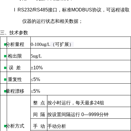
l RS232/RS485接口，标准MODBUS协议，可远程读取
仪器的运行状态和相关数据；
三、技术参数
■
分析量程
0-100ug/L
（
可扩展
）
■
检出限
5ug/L
■
误
差
±
10%
■
重复性
≤
5%
■
量程漂移
≤
5%
整
点
按小时运行，每天最多
24
组
间
隔
按设置间隔运行
0—9999
分钟
■
分析方式
手
动
手动分析