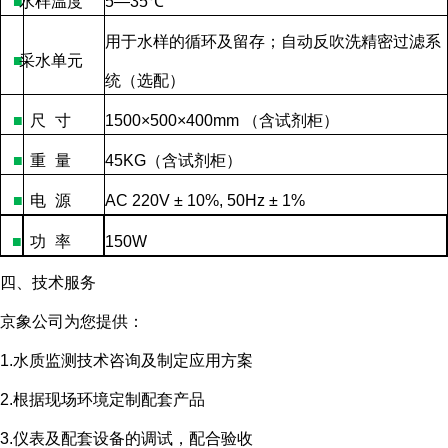
■
水样温度
5—35
℃
用于水样的循环及留存；自动反吹洗精密过滤系
■
采水单元
统（选配）
■
尺
寸
1500×500×400mm
（含试剂柜）
■
重
量
45KG
（含试剂柜）
■
电
源
AC 220V ± 10%, 50Hz ± 1%
■
功
率
150W
四、技术服务
京象公司为您提供：
1.水质监测技术咨询及制定应用方案
2.根据现场环境定制配套产品
3.仪表及配套设备的调试，配合验收