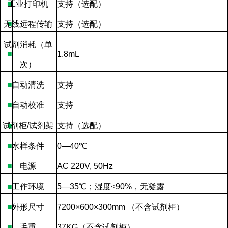
■
工业打印机
支持（选配）
无线远程传输
■
支持（选配）
试剂消耗（单
■
1.8mL
次）
■
自动清洗
支持
■
自动校准
支持
试剂柜
■
/
试剂架
支持（选配）
■
水样条件
0—40
℃
■
电源
AC 220V, 50Hz
■
工作环境
5—35
℃；湿度
<
90%
，无凝露
■
外形尺寸
7200×600×300mm
（不含试剂柜）
■
毛重
37KG
（不含试剂柜）