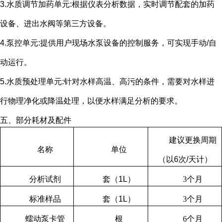
3.水质调节加药单元
:
根据仪表分析数据，实时调节配套的加药
设备、进出水阀等第三方设备。
4.泵控单元
:
提供用户现场水泵设备的控制服务，可实现手动
/
自
动运行。
5.水质预处理单元
:
针对水样高温、高污的条件，需要对水样进
行物理净化或降温处理，以便水样满足分析的要求。
五、部分耗材及配件
建议更换周期
名称
单位
（以
6
次
/
天计）
分析试剂
套（
1L
）
3
个月
标准样品
套（
1L
）
3
个月
蠕动泵卡管
根
6
个月