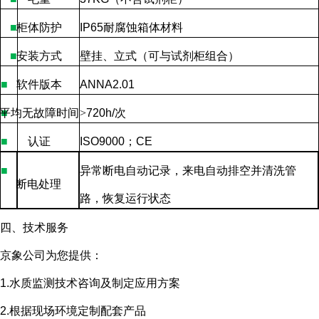
■
柜体防护
IP65
耐腐蚀箱体材料
■
安装方式
壁挂、立式（可与试剂柜组合）
■
软件版本
ANNA2.01
平均无故障时间
■
>
720h/
次
■
认证
ISO9000
；
CE
■
异常断电自动记录，来电自动排空并清洗管
断电处理
路，恢复运行状态
四、技术服务
京象公司为您提供：
1.水质监测技术咨询及制定应用方案
2.根据现场环境定制配套产品