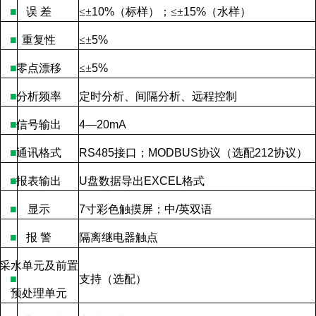
■
误
差
≤±
10%
（标样）；
≤
±
15%
（水样）
■
重复性
≤±
5%
■
零点漂移
≤
±
5%
■
分析频率
定时分析、间隔分析、远程控制
■
信号输出
4—20mA
■
通讯格式
RS485
接口；
MODBUS
协议（选配
212
协议）
■
报表输出
U
盘数据导出
EXCEL
格式
■
显示
7
寸彩色触摸屏；中
/
英双语
■
报
警
隔离继电器触点
采水单元及前置
■
支持（选配）
预处理单元