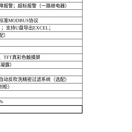
障报警；超标报警（一路继电器）
标准
MODBUS
协议
）；支持
U
盘导出
EXCEL
；
配）
、
TFT
真彩色触摸屏
无凝露）
自动反吹洗精密过滤系统（选配）
剂柜）
1%