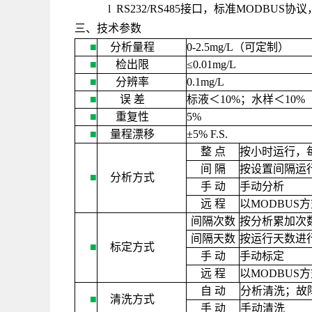
l RS232/RS485接口，标准MODB
三、技术参数
■
分析量程
0-2.5mg/L
（可定制）
■
检出限
≤
0.01mg/L
■
分辨率
0.1mg/L
■
误
差
标液＜
10%
；水样＜
10%
■
重复性
5%
■
量程漂移
±
5% F.S.
整
点
按小时运行，
间
隔
按设置间隔运
■
分析方式
手
动
手动分析
远
程
以
MODBUS
方
间隔次数
按分析累加次
间隔天数
按运行天数进
■
标定方式
手
动
手动标定
远
程
以
MODBUS
方
自
动
分析清洗；故
■
清洗方式
手
动
手动清洗