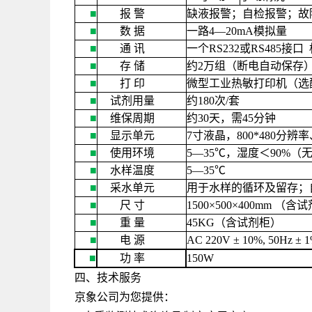
■
报
警
缺液报警；自检报警；故
■
数
据
一路
4—20mA
模拟量
■
通
讯
一个
RS232
或
RS485
接口
■
存
储
约
2
万组（断电自动保存
■
打
印
微型工业热敏打印机（选
■
试剂用量
约
180
次
/
套
■
维保周期
约
30
天，需
45
分钟
■
显示单元
7
寸液晶，
800*480
分辨率
■
使用环境
5—35
℃，湿度＜
90%
（
■
水样温度
5—35
℃
■
采水单元
用于水样的循环及留存；
■
尺
寸
1500×500×400mm
（含试
■
重
量
45KG
（含试剂柜）
■
电
源
AC 220V ± 10%, 50Hz ± 
■
功
率
150W
四、技术服务
京象公司为您提供：