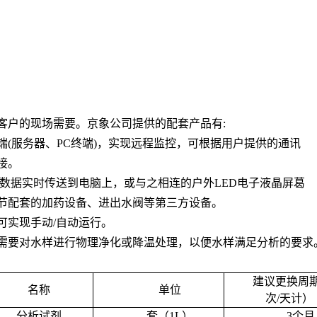
客户的现场需要。京象公司提供的配套产品有
:
端
(
服务器、
PC
终端
)
，实现远程监控，可根据用户提供的通讯
接。
数据实时传送到电脑上，或与之相连的户外
LED
电子液晶屏葛
节配套的加药设备、进出水阀等第三方设备。
可实现手动
/
自动运行。
需要对水样进行物理净化或降温处理，以便水样满足分析的要求
建议更换周
名称
单位
次
/
天计）
分析试剂
套（
1L
）
3
个月