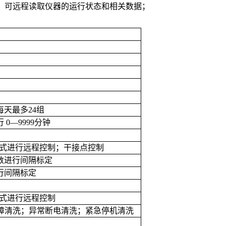
US协议，可远程读取仪器的运行状态和相关数据；
每天最多
24
组
行
0—9999
分钟
式进行远程控制；干接点控制
数进行间隔标定
行间隔标定
式进行远程控制
障清洗；异常断电清洗；紧急停机清洗