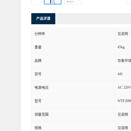
产品详请
分辨率
见说明
45kg
重量
品牌
京象环
441
货号
AC 220V
电源电压
WTF2000
型号
测量范围
见说明
规格
见说明