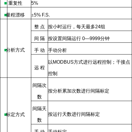
■
重复性
5%
■
量程漂移
±
5% F.S.
整
点
按小时运行，每天最多
24
组
间
隔
按设置间隔运行
0—9999
分钟
■
分析方式
手
动
手动分析
以
MODBUS
方式进行远程控制；干接点
远
程
控制
间隔次
按分析累加次数进行间隔标定
数
间隔天
按运行天数进行间隔标定
■
标定方式
数
手
动
手动标定