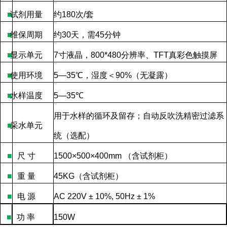
■
试剂用量
约
180
次
/
套
■
维保周期
约
30
天，需
45
分钟
■
显示单元
7
寸液晶，
800*480
分辨率、
TFT
真彩色触摸屏
■
使用环境
5—35
℃，湿度＜
90%
（无凝露）
■
水样温度
5—35
℃
用于水样的循环及留存；自动反吹洗精密过滤系
■
采水单元
统（选配）
■
尺
寸
1500×500×400mm
（含试剂柜）
■
重
量
45KG
（含试剂柜）
■
电
源
AC 220V ± 10%, 50Hz ± 1%
■
功
率
150W