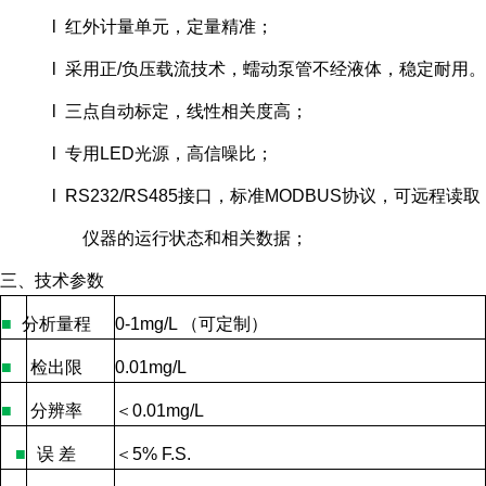
l 红外计量单元，定量精准；
l 采用正/负压载流技术，蠕动泵管不经液体，稳定耐用。
l 三点自动标定，线性相关度高；
l 专用LED光源，高信噪比；
l RS232/RS485接口，标准MODBUS协议，可远程读取
仪器的运行状态和相关数据；
三、技术参数
■
分析量程
0-1mg/L
（可定制）
■
检出限
0.01mg/L
■
分辨率
＜
0.01mg/L
■
误
差
＜
5% F.S.