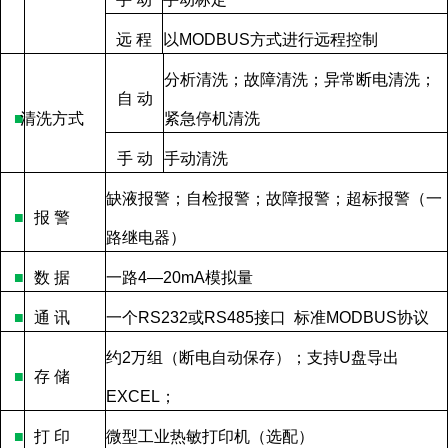
远
程
以
MODBUS
方式进行远程控制
分析清洗；故障清洗；异常断电清洗；
自
动
■
清洗方式
紧急停机清洗
手
动
手动清洗
缺液报警；自检报警；故障报警；超标报警（一
■
报
警
路继电器）
■
数
据
一路
4—20mA
模拟量
■
通
讯
一个
RS232
或
RS485
接口
标准
MODBUS
协议
约
2
万组（断电自动保存）；支持
U
盘导出
■
存
储
EXCEL
；
■
打
印
微型工业热敏打印机（选配）