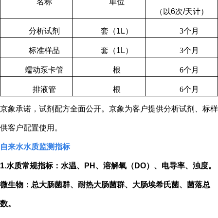
名称
单位
（以
6
次
/
天计）
分析试剂
套（
1L
）
3
个月
标准样品
套（
1L
）
3
个月
蠕动泵卡管
根
6
个月
排液管
根
6
个月
京象承诺，试剂配方全面公开。京象为客户提供分析试剂、标样
供客户配置使用。
自来水水质监测指标
1.
水质常规指标：水温、
PH
、溶解氧（
DO
）、电导率、浊度。
微生物：总大肠菌群、耐热大肠菌群、大肠埃希氏菌、菌落总
数。