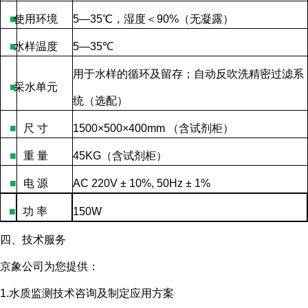
■
使用环境
5—35
℃，湿度＜
90%
（无凝露）
■
水样温度
5—35
℃
用于水样的循环及留存；自动反吹洗精密过滤系
■
采水单元
统（选配）
■
尺
寸
1500×500×400mm
（含试剂柜）
■
重
量
45KG
（含试剂柜）
■
电
源
AC 220V ± 10%, 50Hz ± 1%
■
功
率
150W
四、技术服务
京象公司为您提供：
1.水质监测技术咨询及制定应用方案