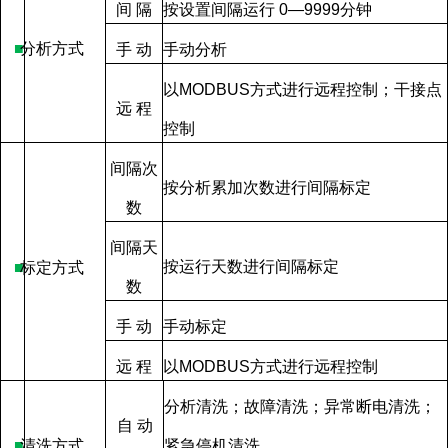
间
隔
按设置间隔运行
0—9999
分钟
■
分析方式
手
动
手动分析
以
MODBUS
方式进行远程控制；干接点
远
程
控制
间隔次
按分析累加次数进行间隔标定
数
间隔天
按运行天数进行间隔标定
■
标定方式
数
手
动
手动标定
远
程
以
MODBUS
方式进行远程控制
分析清洗；故障清洗；异常断电清洗；
自
动
■
清洗方式
紧急停机清洗