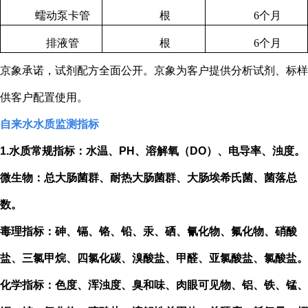
蠕动泵卡管
根
6
个月
排液管
根
6
个月
京象承诺，试剂配方全面公开。京象为客户提供分析试剂、标样
供客户配置使用。
自来水水质监测指标
1.
水质常规指标：水温、
PH
、溶解氧（
DO
）、电导率、浊度。
微生物：总大肠菌群、耐热大肠菌群、大肠埃希氏菌、菌落总
数。
毒理指标：砷、镉、铬、铅、汞、硒、氰化物、氟化物、硝酸
盐、三氯甲烷、四氯化碳、溴酸盐、甲醛、亚氯酸盐、氯酸盐。
化学指标：色度、浑浊度、臭和味、肉眼可见物、铝、铁、锰、