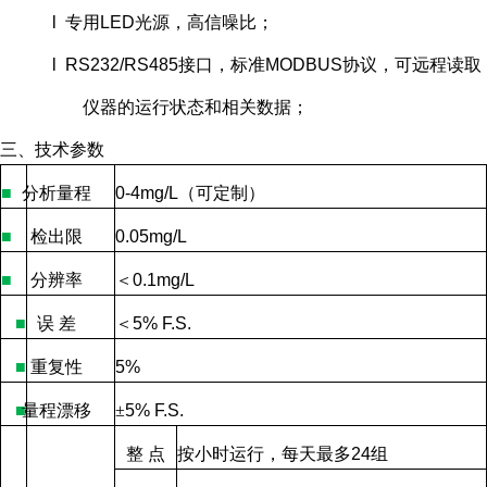
l 专用LED光源，高信噪比；
l RS232/RS485接口，标准MODBUS协议，可远程读取
仪器的运行状态和相关数据；
三、技术参数
■
分析量程
0-4mg/L
（可定制）
■
检出限
0.05mg/L
■
分辨率
＜
0.1mg/L
■
误
差
＜
5% F.S.
■
重复性
5%
■
量程漂移
±
5% F.S.
整
点
按小时运行，每天最多
24
组