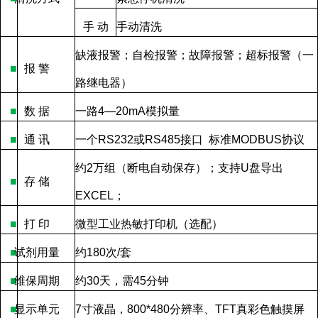
手
动
手动清洗
缺液报警；自检报警；故障报警；超标报警（一
■
报
警
路继电器）
■
数
据
一路
4—20mA
模拟量
■
通
讯
一个
RS232
或
RS485
接口
标准
MODBUS
协议
约
2
万组（断电自动保存）；支持
U
盘导出
■
存
储
EXCEL
；
■
打
印
微型工业热敏打印机（选配）
■
试剂用量
约
180
次
/
套
■
维保周期
约
30
天，需
45
分钟
■
显示单元
7
寸液晶，
800*480
分辨率、
TFT
真彩色触摸屏