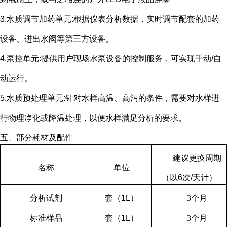
3.水质调节加药单元
:
根据仪表分析数据，实时调节配套的加药
设备、进出水阀等第三方设备。
4.泵控单元
:
提供用户现场水泵设备的控制服务，可实现手动
/
自
动运行。
5.水质预处理单元
:
针对水样高温、高污的条件，需要对水样进
行物理净化或降温处理，以便水样满足分析的要求。
五、部分耗材及配件
建议更换周期
名称
单位
（以
6
次
/
天计）
分析试剂
套（
1L
）
3
个月
标准样品
套（
1L
）
3
个月