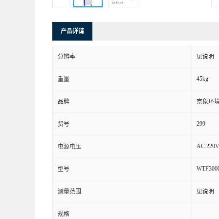
产品详请
分辨率
见说明
45kg
重量
品牌
京象环
299
货号
AC 220V
电源电压
WTF300
型号
测量范围
见说明
规格