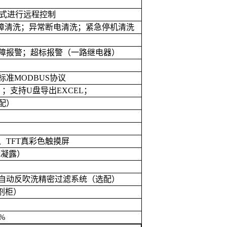
式进行远程控制
障清洗；异常断电清洗；紧急停机清洗
障报警；超标报警（一路继电器）
标准
MODBUS
协议
）；支持
U
盘导出
EXCEL
；
配）
、
TFT
真彩色触摸屏
无凝露）
自动反吹洗精密过滤系统（选配）
剂柜）
1%