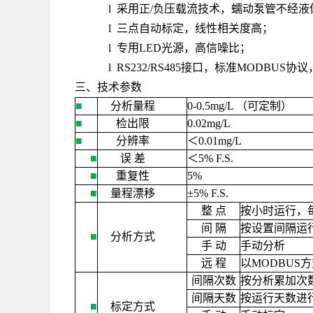
l 采用正/负压载流技术，蠕动泵管不经
l 三点自动标定，线性相关度高；
l 专用LED光源，高信噪比；
l RS232/RS485接口，标准MODB
三、技术参数
■
分析量程
0-0.5mg/L
（可定制）
■
检出限
0.02mg/L
■
分辨率
＜
0.01mg/L
■
误
差
＜
5% F.S.
■
重复性
5%
■
量程漂移
±
5% F.S.
整
点
按小时运行，
间
隔
按设置间隔运
■
分析方式
手
动
手动分析
远
程
以
MODBUS
方
间隔次数
按分析累加次
间隔天数
按运行天数进
■
标定方式