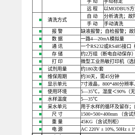
手
动
手动标定
远
程
以
MODBUS
方
自
动
分析清洗；故
■
清洗方式
手
动
手动清洗
■
报
警
缺液报警；自检报警；故
■
数
据
一路
4—20mA
模拟量
■
通
讯
一个
RS232
或
RS485
接口
■
存
储
约
2
万组（断电自动保存
■
打
印
微型工业热敏打印机（选
■
试剂用量
约
180
次
/
套
■
维保周期
约
30
天，需
45
分钟
■
显示单元
7
寸液晶，
800*480
分辨率
■
使用环境
5—35
℃，湿度＜
90%
（
■
水样温度
5—35
℃
■
采水单元
用于水样的循环及留存；
■
尺
寸
1500×500×400mm
（含试
■
重
量
45KG
（含试剂柜）
■
电
源
AC 220V ± 10%, 50Hz ± 