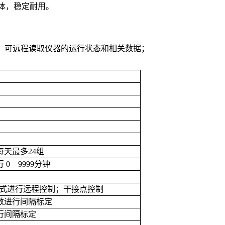
液体，稳定耐用。
US协议，可远程读取仪器的运行状态和相关数据；
每天最多
24
组
行
0—9999
分钟
式进行远程控制；干接点控制
数进行间隔标定
行间隔标定