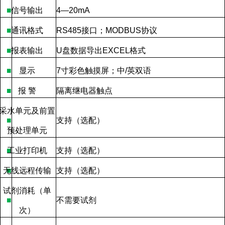
■
信号输出
4—20mA
■
通讯格式
RS485
接口；
MODBUS
协议
■
报表输出
U
盘数据导出
EXCEL
格式
■
显示
7
寸彩色触摸屏；中
/
英双语
■
报
警
隔离继电器触点
采水单元及前置
■
支持（选配）
预处理单元
■
工业打印机
支持（选配）
无线远程传输
■
支持（选配）
试剂消耗（单
■
不需要试剂
次）