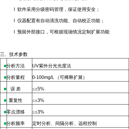
l 软件采用分级密码管理，保证使用安全；
l 仪器配置有自动清洗功能、自动校正功能；
l 预留外部接口，可根据现场情况定制扩展功能
三、技术参数
■
分析方法
UV
紫外分光光度法
■
分析量程
0-100mg/L
（可稀释扩展）
■
误
差
≤
±
5%
■
重复性
≤±
3%
■
零点漂移
≤
±
3%
■
分析频率
定时分析、间隔分析、远程控制