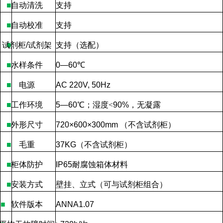
■
自动清洗
支持
■
自动校准
支持
试剂柜
■
/
试剂架
支持（选配）
■
水样条件
0—60
℃
■
电源
AC 220V, 50Hz
■
工作环境
5—60
℃；湿度
<
90%
，无凝露
■
外形尺寸
720×600×300mm
（不含试剂柜）
■
毛重
37KG
（不含试剂柜）
■
柜体防护
IP65
耐腐蚀箱体材料
■
安装方式
壁挂、立式（可与试剂柜组合）
■
软件版本
ANNA1.07