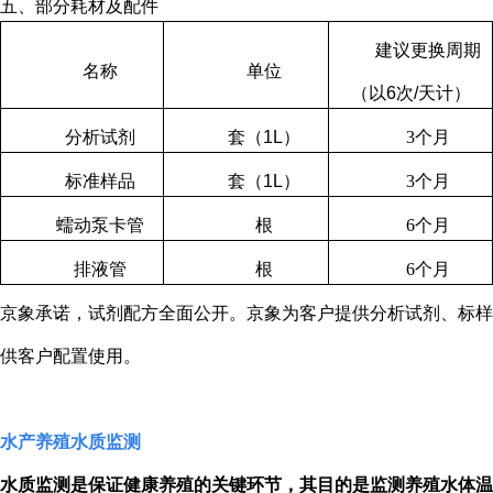
五、部分耗材及配件
建议更换周期
名称
单位
（以
6
次
/
天计）
分析试剂
套（
1L
）
3
个月
标准样品
套（
1L
）
3
个月
蠕动泵卡管
根
6
个月
排液管
根
6
个月
京象承诺，试剂配方全面公开。京象为客户提供分析试剂、标样
供客户配置使用。
水产养殖水质监测
水质监测是保证健康养殖的关键环节，其目的是监测养殖水体温