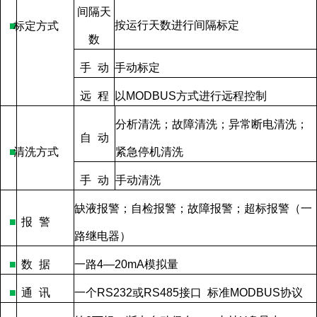
间隔天
按运行天数进行间隔标定
■
标定方式
数
手
动
手动标定
远
程
以
MODBUS
方式进行远程控制
分析清洗；故障清洗；异常断电清洗；
自
动
■
清洗方式
紧急停机清洗
手
动
手动清洗
缺液报警；自检报警；故障报警；超标报警（一
■
报
警
路继电器）
■
数
据
一路
4—20mA
模拟量
■
通
讯
一个
RS232
或
RS485
接口
标准
MODBUS
协议