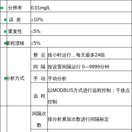
■
分辨率
0.01mg/L
■
误
差
±
10%
■
重复性
≤
5%
■
量程漂移
≤
5%
整
点
按小时运行，每天最多
24
组
间
隔
按设置间隔运行
0—9999
分钟
■
分析方式
手
动
手动分析
以
MODBUS
方式进行远程控制；干接点
远
程
控制
间隔次
按分析累加次数进行间隔标定
数