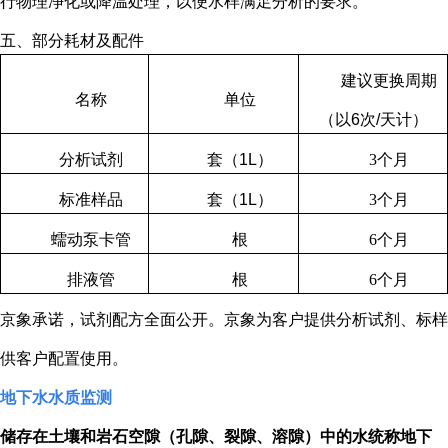
行物理净化或降温处理，以便水样满足分析的要求。
五、部分耗材及配件
建议更换周期
名称
单位
（以
6
次
/
天计）
分析试剂
套（
1L
）
3
个月
标准样品
套（
1L
）
3
个月
蠕动泵卡管
根
6
个月
排液管
根
6
个月
京象承诺，试剂配方全面公开。京象为客户提供分析试剂、标样
供客户配置使用。
地下水水质监测
储存在土壤和岩石空隙（孔隙、裂隙、溶隙）中的水统称地下