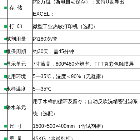
约
2
万组（断电自动保存）；支持
U
盘导出
■
存
储
EXCEL
；
■
打
印
微型工业热敏打印机（选配）
■
试剂用量
约
180
次
/
套
■
维保周期
约
30
天，需
45
分钟
■
显示单元
7
寸液晶，
800*480
分辨率、
TFT
真彩色触摸屏
■
使用环境
5—35
℃，湿度＜
90%
（无凝露）
■
水样温度
5—35
℃
用于水样的循环及留存；自动反吹洗精密过滤系
■
采水单元
统（选配）
■
尺
寸
1500×500×400mm
（含试剂柜）
■
重
量
45KG
（含试剂柜）