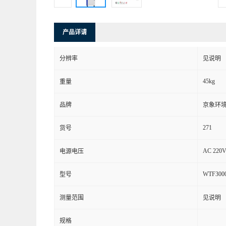
产品详请
分辨率
见说明
45kg
重量
品牌
京象环
271
货号
AC 220V
电源电压
WTF300
型号
测量范围
见说明
规格