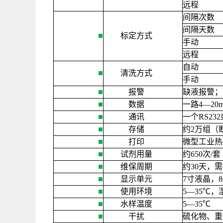
远程
间隔次数
间隔天数
■
标定方式
手动
远程
自动
■
清洗方式
手动
■
报警
缺液报警；
■
数据
一路
4
—
20
■
通讯
一个
RS232
■
存储
约
2
万组（
■
打印
微型工业热
■
试剂用量
约
650
次
/
套
■
维保周期
约
30
天，需
■
显示单元
7
寸液晶，
8
■
使用环境
5
—
35
℃，
■
水样温度
5
—
35
℃
■
干扰
硫化物、重