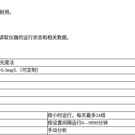
定耐用。
可远程读取仪器的运行状态和相关数据。
光度法
；
0-3mg/L
（可定制）
按小时运行，每天最多
24
组
按设置间隔运行
0
—
9999
分钟
手动分析