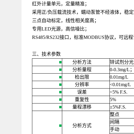
红外计量单元，定量精准；
采用正/负压载流技术，蠕动泵管不经液体，稳
三点自动标定，线性相关度高；
专用LED光源，高信噪比；
RS485/RS232接口，标准MODBUS协议，
三、技术参数
■
分析方法
锌试剂分光
■
分析量程
0-0.3mg/L
■
检出限
0.01mg/L
■
分辨率
<0.01mg/L
■
误差
<
5% F.S.
■
重复性
5%
■
量程漂移
±
5%F.S.
整点
间隔
■
分析方式
手动