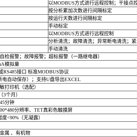
以
MODBUS
方式进行远程控制；干接点
按分析累加次数进行间隔标定
按运行天数进行间隔标定
手动标定
以
MODBUS
方式进行远程控制
分析清洗；故障清洗；异常断电清洗；紧
手动清洗
自检报警；故障报警；超标报警（一路继电器）
mA
模拟量
或
RS485
接口
标准
MODBUS
协议
断电自动保存）；支持
U
盘导出
EXCEL
敏打印机（选配）
（
3
个月）
45
分钟
00*480
分辨率、
TET
真彩色触摸屏
湿度
<90%
（无凝露）
金属
、有机物