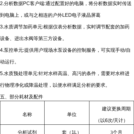
2.分析数据
PC
客户端
:
通过配置好的电脑，将分析数据实时传送
到电脑上，或与之相连的户外
LED
电子液晶屏葛
3.水质调节加药单元
:
根据仪表分析数据，实时调节配套的加药
设备、进出水阀等第三方设备。
4.泵控单元
:
提供用户现场水泵设备的控制服务，可实现手动
/
自
动运行。
5.水质预处理单元
:
针对水样高温、高污的条件，需要对水样进
行物理净化或降温处理，以便水样满足分析的要求。
五、部分耗材及配件
建议更换周期
名称
单位
（以
6
次
/
天计）
分析试剂
套（
1L
）
3
个月