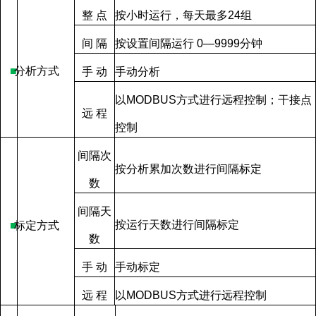
整
点
按小时运行，每天最多
24
组
间
隔
按设置间隔运行
0—9999
分钟
■
分析方式
手
动
手动分析
以
MODBUS
方式进行远程控制；干接点
远
程
控制
间隔次
按分析累加次数进行间隔标定
数
间隔天
按运行天数进行间隔标定
■
标定方式
数
手
动
手动标定
远
程
以
MODBUS
方式进行远程控制