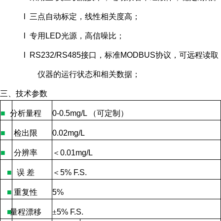
l 三点自动标定，线性相关度高；
l 专用LED光源，高信噪比；
l RS232/RS485接口，标准MODBUS协议，可远程读取
仪器的运行状态和相关数据；
三、技术参数
■
分析量程
0-0.5mg/L
（可定制）
■
检出限
0.02mg/L
■
分辨率
＜
0.01mg/L
■
误
差
＜
5% F.S.
■
重复性
5%
■
量程漂移
±
5% F.S.