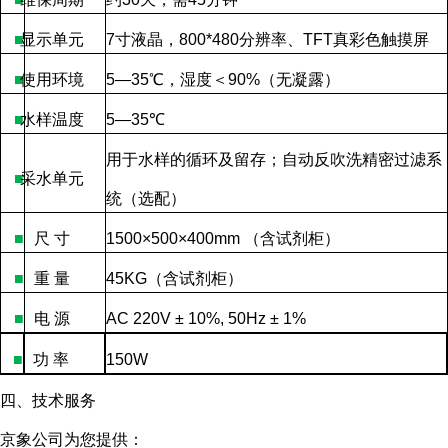
■
显示单元
7
寸液晶，
800*480
分辨率、
TFT
真彩色触摸屏
■
使用环境
5—35
℃，湿度＜
90%
（无凝露）
■
水样温度
5—35
℃
用于水样的循环及留存；自动反吹洗精密过滤系
■
采水单元
统（选配）
■
尺
寸
1500×500×400mm
（含试剂柜）
■
重
量
45KG
（含试剂柜）
■
电
源
AC 220V ± 10%, 50Hz ± 1%
■
功
率
150W
四、技术服务
京象公司为您提供：