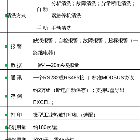
分析清洗；故障清洗；异常断电清洗；
自
动
■
清洗方式
紧急停机清洗
手
动
手动清洗
缺液报警；自检报警；故障报警；超标报警（一
■
报
警
路继电器）
■
数
据
一路
4—20mA
模拟量
■
通
讯
一个
RS232
或
RS485
接口
标准
MODBUS
协议
约
2
万组（断电自动保存）；支持
U
盘导出
■
存
储
EXCEL
；
■
打
印
微型工业热敏打印机（选配）
■
试剂用量
约
180
次
/
套
■
维保周期
约
30
天，需
45
分钟