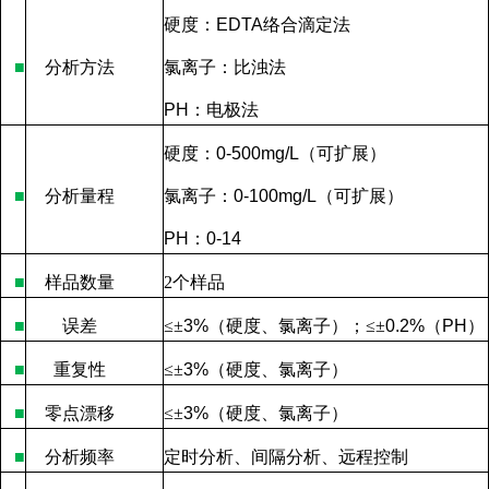
硬度：
EDTA
络合滴定法
■
分析方法
氯离子：比浊法
PH
：电极法
硬度：
0-500mg/L
（可扩展）
■
分析量程
氯离子：
0-100mg/L
（可扩展）
PH
：
0-14
■
样品数量
2
个样品
■
误差
≤
±
3%
（硬度、氯离子）；
≤
±
0.2%
（
PH
）
■
重复性
≤
±
3%
（硬度、氯离子）
■
零点漂移
≤
±
3%
（硬度、氯离子）
■
分析频率
定时分析、间隔分析、远程控制