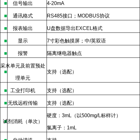
■
信号输出
4-20mA
■
通讯格式
RS485
接口；
MODBUS
协议
■
报表输出
U
盘数据导出
EXCEL
格式
■
显示
7
寸彩色触摸屏；中
/
英双语
■
报警
隔离继电器触点
采水单元及前置预处
■
支持（选配）
理单元
■
工业打印机
支持（选配）
■
无线远程传输
支持（选配）
硬度：
3mL
（以
500mg/L
标样计）
试剂消耗（单次）
■
氯离子：
1mL