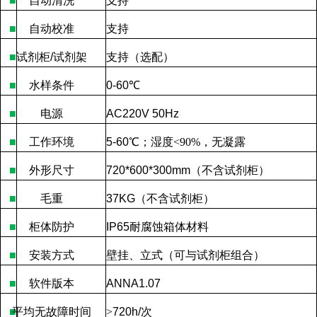
■
自动清洗
支持
■
自动校准
支持
■
试剂柜
/
试剂架
支持（
选配
）
■
水样条件
0-60
℃
■
电源
AC220V 50Hz
■
工作环境
5-60
℃
；湿度
<90%
，无凝露
■
外形尺寸
720*600*300mm
（不含试剂柜）
■
毛重
37KG
（不含试剂柜）
■
柜体防护
IP65
耐腐蚀箱体材料
■
安装方式
壁挂、立式（可与试剂柜组合）
■
软件版本
ANNA1.07
■
平均无故障时间
>
720h/
次