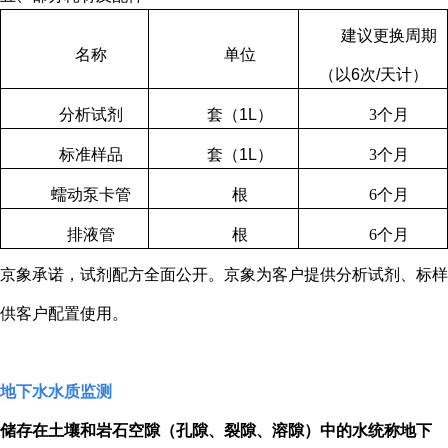
建议更换周期
名称
单位
（以
6
次
/
天计）
分析试剂
套（
1L
）
3
个月
标准样品
套（
1L
）
3
个月
蠕动泵卡管
根
6
个月
排液管
根
6
个月
京象承诺，试剂配方全面公开。京象为客户提供分析试剂、标样
供客户配置使用。
地下水水质监测
储存在土壤和岩石空隙（孔隙、裂隙、溶隙）中的水统称地下