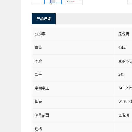
产品详请
分辨率
见说明
45kg
重量
品牌
京象环
241
货号
AC 220V
电源电压
WTF2000
型号
测量范围
见说明
规格