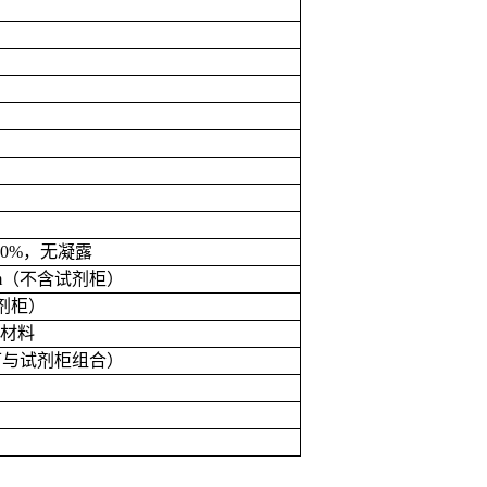
90%
，无凝露
m
（不含试剂柜）
剂柜）
材料
可与试剂柜组合）