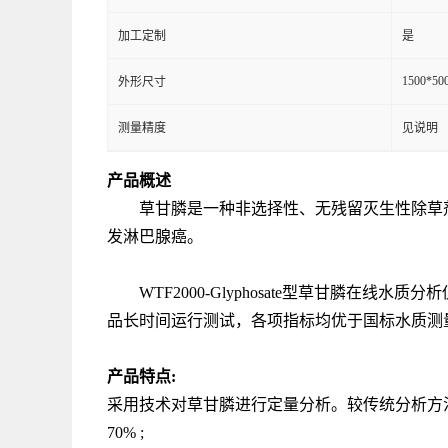
加工定制
是
1500*50
外形尺寸
测量精度
见说明
产品概述
草甘膦是一种非选择性、无残留灭生性除草
发淋巴腺癌。
WTF2000-Glyphosate型草甘膦在线水
品长时间运行测试，各项指标均优于国标水质测
产品特点
:
采用技术对草甘膦进行定量分析。较传统分析方
70% ;