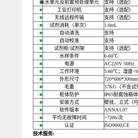
■
采水单元及前置预处理单元
支持（选配）
■
工业打印机
支持（选配）
■
无线远程传输
支持（选配）
■
试剂消耗（单次）
1.6mL
■
自动清洗
支持
■
自动校准
支持
■
试剂柜
/
试剂架
支持（选配）
■
水样条件
0-60
℃
■
电源
AC220V 50Hz
■
工作环境
5-60
℃；湿度
<
■
外形尺寸
720*600*300m
■
毛重
37KG
（不含试
■
柜体防护
IP65
耐腐蚀箱体
■
安装方式
壁挂、立式（
■
软件版本
ANNA1.07
■
平均无故障时间
>720h/
次
■
认证
ISO9000;CE
技术服务
: