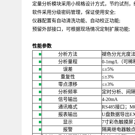
定量分析模块采用小规格设计方式，节约试剂，
软件采用分级密码管理，保证使用安全
;
仪器配置有自动清洗功能、自动校正功能
;
预留外部接口，可根据现场情况定制扩展功能
;
性能参数
■
分析方法
褪色分光光度
■
分析量程
0-1mg/L
（可稀
■
误差
≤±
5%
■
重复性
≤±
3%
■
零点漂移
≤±
3%
■
分析频率
定时分析、间
■
信号输出
4-20mA
■
通讯格式
RS485
接口；
M
■
报表输出
U
盘数据导出
E
■
显示
7
寸彩色触摸屏
■
报警
隔离继电器触