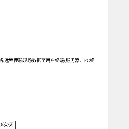
络
:
远程传输现场数据至用户终端
(
服务器、
PC
终
。
以
6
次
/
天