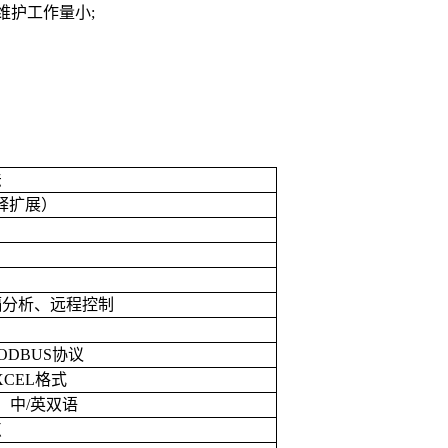
维护工作量小
;
法
释扩展）
隔分析、远程控制
ODBUS
协议
XCEL
格式
；中
/
英双语
点