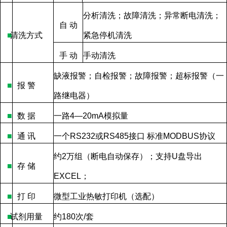
分析清洗；故障清洗；异常断电清洗；
自
动
■
清洗方式
紧急停机清洗
手
动
手动清洗
缺液报警；自检报警；故障报警；超标报警（一
■
报
警
路继电器）
■
数
据
一路
4—20mA
模拟量
■
通
讯
一个
RS232
或
RS485
接口
标准
MODBUS
协议
约
2
万组（断电自动保存）；支持
U
盘导出
■
存
储
EXCEL
；
■
打
印
微型工业热敏打印机（选配）
■
试剂用量
约
180
次
/
套