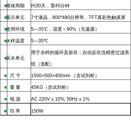
■
维保周期
约
30
天，需
45
分钟
■
显示单元
7
寸液晶，
800*480
分辨率、
TFT
真彩色触摸屏
■
使用环境
5—35
℃，湿度＜
90%
（无凝露）
■
水样温度
5—35
℃
用于水样的循环及留存；自动反吹洗精密过滤系
■
采水单元
统（选配）
■
尺
寸
1500×500×400mm
（含试剂柜）
■
重
量
45KG
（含试剂柜）
■
电
源
AC 220V ± 10%, 50Hz ± 1%
■
功
率
150W