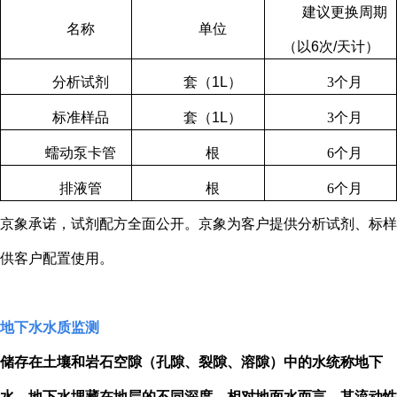
建议更换周期
名称
单位
（以
6
次
/
天计）
分析试剂
套（
1L
）
3
个月
标准样品
套（
1L
）
3
个月
蠕动泵卡管
根
6
个月
排液管
根
6
个月
京象承诺，试剂配方全面公开。京象为客户提供分析试剂、标样
供客户配置使用。
地下水水质监测
储存在土壤和岩石空隙（孔隙、裂隙、溶隙）中的水统称地下
水。地下水埋藏在地层的不同深度，相对地面水而言，其流动性