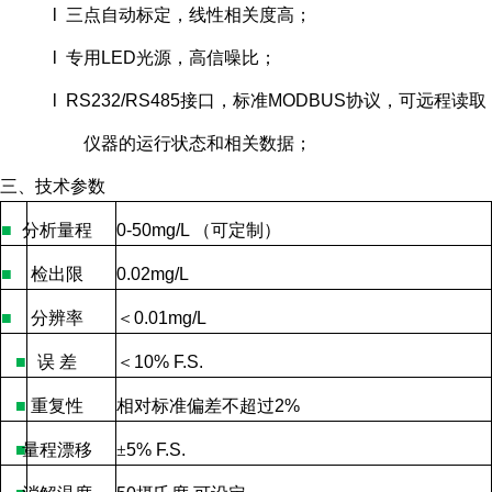
l 三点自动标定，线性相关度高；
l 专用LED光源，高信噪比；
l RS232/RS485接口，标准MODBUS协议，可远程读取
仪器的运行状态和相关数据；
三、技术参数
■
分析量程
0-50mg/L
（可定制）
■
检出限
0.02mg/L
■
分辨率
＜
0.01mg/L
■
误
差
＜
10% F.S.
■
重复性
相对标准偏差不超过
2%
■
量程漂移
±
5% F.S.