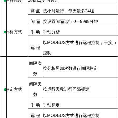
■
消解温度
50
摄氏度
可设定
整
点
按小时运行，每天最多
24
组
间
隔
按设置间隔运行
0—9999
分钟
■
分析方式
手
动
手动分析
以
MODBUS
方式进行远程控制；干接点
远
程
控制
间隔次
按分析累加次数进行间隔标定
数
间隔天
按运行天数进行间隔标定
■
标定方式
数
手
动
手动标定
远
程
以
MODBUS
方式进行远程控制