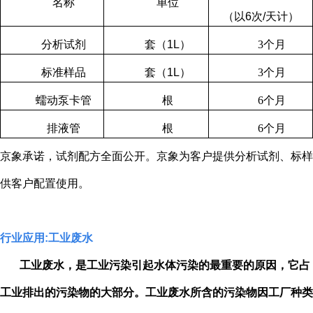
名称
单位
（以
6
次
/
天计）
分析试剂
套（
1L
）
3
个月
标准样品
套（
1L
）
3
个月
蠕动泵卡管
根
6
个月
排液管
根
6
个月
京象承诺，试剂配方全面公开。京象为客户提供分析试剂、标样
供客户配置使用。
行业应用
:
工业废水
工业废水，是工业污染引起水体污染的最重要的原因，它占
工业排出的污染物的大部分。工业废水所含的污染物因工厂种类