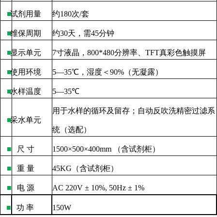
■
试剂用量
约
180
次
/
套
■
维保周期
约
30
天，需
45
分钟
■
显示单元
7
寸液晶，
800*480
分辨率、
TFT
真彩色触摸屏
■
使用环境
5—35
℃，湿度＜
90%
（无凝露）
■
水样温度
5—35
℃
用于水样的循环及留存；自动反吹洗精密过滤系
■
采水单元
统（选配）
■
尺
寸
1500×500×400mm
（含试剂柜）
■
重
量
45KG
（含试剂柜）
■
电
源
AC 220V ± 10%, 50Hz ± 1%
■
功
率
150W