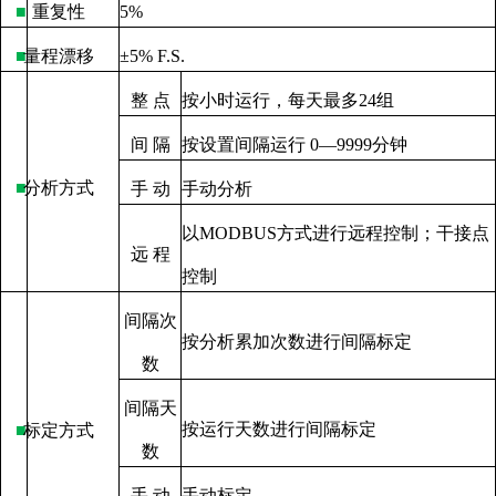
■
重复性
5%
■
量程漂移
±
5% F.S.
整
点
按小时运行，每天最多
24
组
间
隔
按设置间隔运行
0—9999
分钟
■
分析方式
手
动
手动分析
以
MODBUS
方式进行远程控制；干接点
远
程
控制
间隔次
按分析累加次数进行间隔标定
数
间隔天
按运行天数进行间隔标定
■
标定方式
数
手
动
手动标定