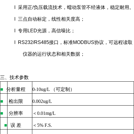
l 采用正/负压载流技术，蠕动泵管不经液体，稳定耐用。
l 三点自动标定，线性相关度高；
l 专用LED光源，高信噪比；
l RS232/RS485接口，标准MODBUS协议，可远程读取
仪器的运行状态和相关数据；
三、技术参数
■
分析量程
0-10ug/L
（可定制）
■
检出限
0.002ug/L
■
分辨率
＜
0.01mg/L
■
误
差
＜
5% F.S.