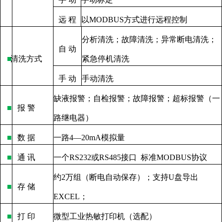
远
程
以
MODBUS
方式进行远程控制
分析清洗；故障清洗；异常断电清洗；
自
动
■
清洗方式
紧急停机清洗
手
动
手动清洗
缺液报警；自检报警；故障报警；超标报警（一
■
报
警
路继电器）
■
数
据
一路
4—20mA
模拟量
■
通
讯
一个
RS232
或
RS485
接口
标准
MODBUS
协议
约
2
万组（断电自动保存）；支持
U
盘导出
■
存
储
EXCEL
；
■
打
印
微型工业热敏打印机（选配）