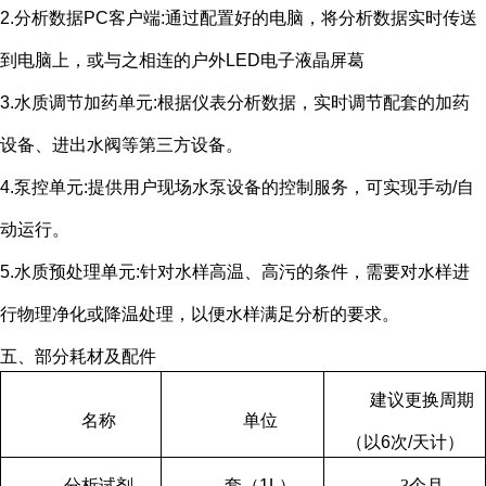
2.分析数据
PC
客户端
:
通过配置好的电脑，将分析数据实时传送
到电脑上，或与之相连的户外
LED
电子液晶屏葛
3.水质调节加药单元
:
根据仪表分析数据，实时调节配套的加药
设备、进出水阀等第三方设备。
4.泵控单元
:
提供用户现场水泵设备的控制服务，可实现手动
/
自
动运行。
5.水质预处理单元
:
针对水样高温、高污的条件，需要对水样进
行物理净化或降温处理，以便水样满足分析的要求。
五、部分耗材及配件
建议更换周期
名称
单位
（以
6
次
/
天计）
分析试剂
套（
1L
）
3
个月