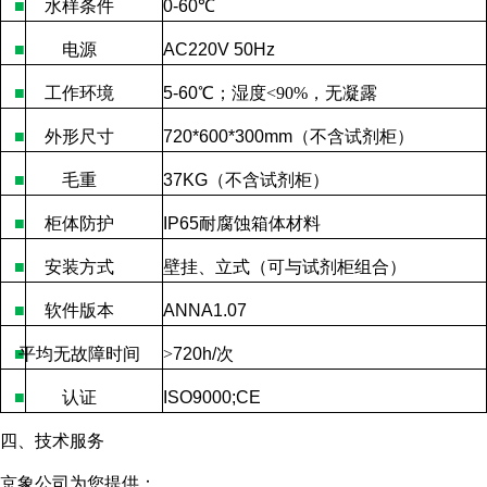
■
水样条件
0-60
℃
■
电源
AC220V 50Hz
■
工作环境
5-60
℃
；湿度
<90%
，无凝露
■
外形尺寸
720*600*300mm
（不含试剂柜）
■
毛重
37KG
（不含试剂柜）
■
柜体防护
IP65
耐腐蚀箱体材料
■
安装方式
壁挂、立式（可与试剂柜组合）
■
软件版本
ANNA1.07
■
平均无故障时间
>
720h/
次
■
认证
ISO9000;CE
四、技术服务
京象公司为您提供：