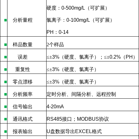
硬度：
0-500mg/L
（可扩展）
■
分析量程
氯离子：
0-100mg/L
（可扩展）
PH
：
0-14
■
样品数量
2
个样品
■
误差
≤
±
3%
（硬度、氯离子）；
≤
±
0.2%
（
PH
）
■
重复性
≤
±
3%
（硬度、氯离子）
■
零点漂移
≤
±
3%
（硬度、氯离子）
■
分析频率
定时分析、间隔分析、远程控制
■
信号输出
4-20mA
■
通讯格式
RS485
接口；
MODBUS
协议
■
报表输出
U
盘数据导出
EXCEL
格式