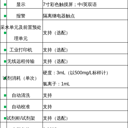
■
显示
7
寸彩色触摸屏；中
/
英双语
■
报警
隔离继电器触点
采水单元及前置预处
■
支持（选配）
理单元
■
工业打印机
支持（选配）
■
无线远程传输
支持（选配）
硬度：
3mL
（以
500mg/L
标样计）
试剂消耗（单次）
■
氯离子：
1mL
■
自动清洗
支持
■
自动校准
支持
■
试剂柜
/
试剂架
支持（
选配
）