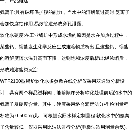
一、产品概述:
氨离子:具有破坏保护膜的能力，当水中的溶解氧过高时,氨离子
会加快腐蚀作用,易致管道形成穿孔泄露。
软化水硬度:在工业锅炉中形成水垢的原因是水在加热过程中，
某些钙、镁盐发生化学反应生成难溶物质析出;且这些钙、镁盐
的溶解度随水温升高而下降，达到饱和浓度后析出;经浓缩后，
形成难溶盐类沉淀
WTF2100型锅炉软化水多参数在线分析仪采用双通道分析设
计，具有两个样品进样阀，能够顺序分析软化处理前后的水中的
氨离子及硬度含量。其中，硬度采用络合滴定法分析,检测量程
标准为 0-500mg儿，可根据实际水样定制量程;软化水中的氨离
子含量较低，仪器采用比浊法进行分析(电极法适用测量余氨)。