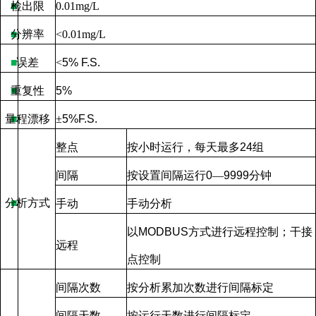
检出限
■
0.01mg/L
分辨率
■
<0.01mg/L
■
误差
<
5% F.S.
重复性
■
5%
量程漂移
■
±
5%F.S.
整点
按小时运行，每天最多
24
组
间隔
按设置间隔运行
0
—
9999
分钟
分析方式
■
手动
手动分析
以
MODBUS
方式进行远程控制；干接
远程
点控制
间隔次数
按分析累加次数进行间隔标定
间隔天数
按运行天数进行间隔标定