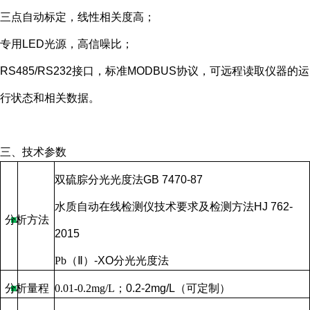
三点自动标定，线性相关度高；
专用LED光源，高信噪比；
RS485/RS232接口，标准MODBUS协议，可远程读取仪器的运
行状态和相关数据。
三、技术参数
双硫腙分光光度法
GB 7470-87
水质自动在线检测仪技术要求及检测方法
HJ 762-
分析方法
■
2015
Pb
（Ⅱ）
-XO
分光光度法
分析量程
■
0.01-0.2mg/L
；
0.2-2mg/L
（可定制）