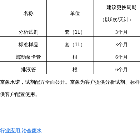
建议更换周期
名称
单位
（以
6
次
/
天计）
分析试剂
套（
1L
）
3
个月
标准样品
套（
1L
）
3
个月
蠕动泵卡管
根
6
个月
排液管
根
6
个月
京象承诺，试剂配方全面公开。京象为客户提供分析试剂、标样
供客户配置使用。
行业应用
:
冶金废水