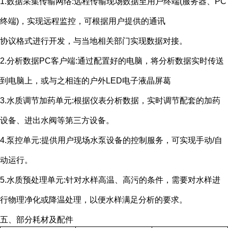
1.数据采集传输网络
:
远程传输现场数据至用户终端
(
服务器、
PC
终端
)
，实现远程监控，可根据用户提供的通讯
协议格式进行开发，与当地相关部门实现数据对接。
2.分析数据
PC
客户端
:
通过配置好的电脑，将分析数据实时传送
到电脑上，或与之相连的户外
LED
电子液晶屏葛
3.水质调节加药单元
:
根据仪表分析数据，实时调节配套的加药
设备、进出水阀等第三方设备。
4.泵控单元
:
提供用户现场水泵设备的控制服务，可实现手动
/
自
动运行。
5.水质预处理单元
:
针对水样高温、高污的条件，需要对水样进
行物理净化或降温处理，以便水样满足分析的要求。
五、部分耗材及配件