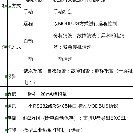
标定方式
■
手动
手动标定
远程
以
MODBUS
方式进行远程控制
分析清洗；故障清洗；异常断电清
自动
清洗方式
■
洗；紧急停机清洗
手动
手动清洗
缺液报警；自检报警；故障报警；超标报警（一路继
■
报警
电器）
■
数据
一路
4
—
20mA
模拟量
■
通讯
一个
RS232
或
RS485
接口
标准
MODBUS
协议
■
存储
约
2
万组（断电自动保存）；支持
U
盘导出
EXCEL
■
打印
微型工业热敏打印机（选配）