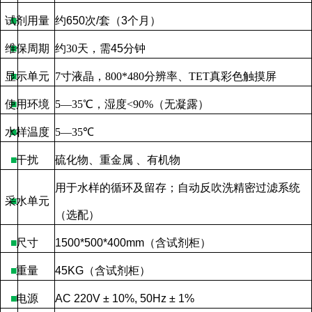
试剂用量
■
约
650
次
/
套（
3
个月）
维保周期
■
约
30
天，需
45
分钟
显示单元
■
7
寸液晶，
800*480
分辨率、
TET
真彩色触摸屏
使用环境
■
5
—
35
℃，
湿度
<90%
（无凝露）
水样温度
■
5
—
35
℃
■
干扰
硫化物、重金属
、有机物
用于水样的循环及留存；自动反吹洗精密过滤系统
采水单元
■
（选配）
■
尺寸
1500*500*400mm
（含试剂柜）
■
重量
45KG
（含试剂柜）
■
电源
AC 220V ± 10%, 50Hz ± 1%