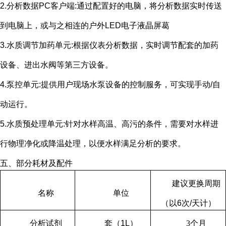
2.分析数据
PC
客户端
:
通过配置好的电脑，将分析数据实时传送
到电脑上，或与之相连的户外
LED
电子液晶屏葛
3.水质调节加药单元
:
根据仪表分析数据，实时调节配套的加药
设备、进出水阀等第三方设备。
4.泵控单元
:
提供用户现场水泵设备的控制服务，可实现手动
/
自
动运行。
5.水质预处理单元
:
针对水样高温、高污的条件，需要对水样进
行物理净化或降温处理，以便水样满足分析的要求。
五、部分耗材及配件
建议更换周期
名称
单位
（以
6
次
/
天计）
分析试剂
套（
1L
）
3
个月