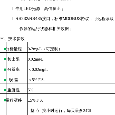
l 专用LED光源，高信噪比；
l RS232/RS485接口，标准MODBUS协议，可远程读取
仪器的运行状态和相关数据；
三、技术参数
■
分析量程
0-2mg/L
（可定制）
■
检出限
0.02mg/L
■
分辨率
＜
0.02mg/L
■
误
差
＜
5% F.S.
■
重复性
5%
■
量程漂移
±
5% F.S.
整
点
按小时运行，每天最多
24
组