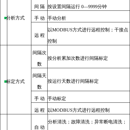
间
隔
按设置间隔运行
0—9999
分钟
■
分析方式
手
动
手动分析
以
MODBUS
方式进行远程控制；干接点
远
程
控制
间隔次
按分析累加次数进行间隔标定
数
间隔天
按运行天数进行间隔标定
■
标定方式
数
手
动
手动标定
远
程
以
MODBUS
方式进行远程控制
分析清洗；故障清洗；异常断电清洗；
自
动