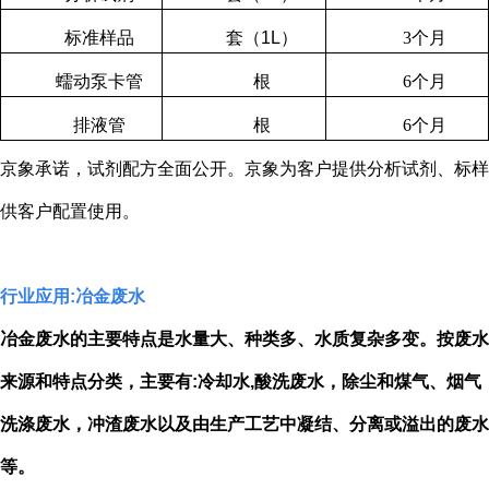
标准样品
套（
1L
）
3
个月
蠕动泵卡管
根
6
个月
排液管
根
6
个月
京象承诺，试剂配方全面公开。京象为客户提供分析试剂、标样
供客户配置使用。
行业应用
:
冶金废水
冶金废水的主要特点是水量大、种类多、水质复杂多变。按废水
来源和特点分类，主要有
:
冷却水
,
酸洗废水，除尘和煤气、烟气
洗涤废水，冲渣废水以及由生产工艺中凝结、分离或溢出的废水
等。