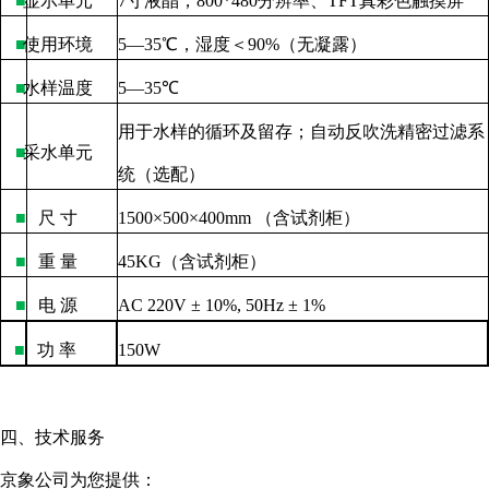
■
显示单元
7
寸液晶，
800*480
分辨率、
TFT
真彩色触摸屏
■
使用环境
5—35
℃，湿度＜
90%
（无凝露）
■
水样温度
5—35
℃
用于水样的循环及留存；自动反吹洗精密过滤系
■
采水单元
统（选配）
■
尺
寸
1500×500×400mm
（含试剂柜）
■
重
量
45KG
（含试剂柜）
■
电
源
AC 220V ± 10%, 50Hz ± 1%
■
功
率
150W
四、技术服务
京象公司为您提供：