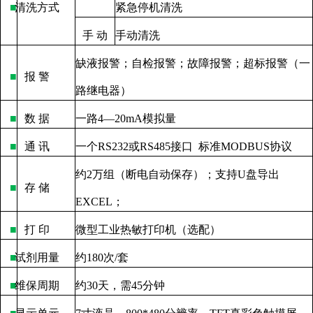
■
清洗方式
紧急停机清洗
手
动
手动清洗
缺液报警；自检报警；故障报警；超标报警（一
■
报
警
路继电器）
■
数
据
一路
4—20mA
模拟量
■
通
讯
一个
RS232
或
RS485
接口
标准
MODBUS
协议
约
2
万组（断电自动保存）；支持
U
盘导出
■
存
储
EXCEL
；
■
打
印
微型工业热敏打印机（选配）
■
试剂用量
约
180
次
/
套
■
维保周期
约
30
天，需
45
分钟