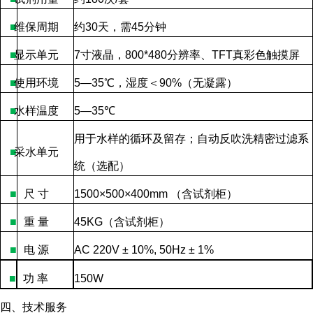
■
维保周期
约
30
天，需
45
分钟
■
显示单元
7
寸液晶，
800*480
分辨率、
TFT
真彩色触摸屏
■
使用环境
5—35
℃，湿度＜
90%
（无凝露）
■
水样温度
5—35
℃
用于水样的循环及留存；自动反吹洗精密过滤系
■
采水单元
统（选配）
■
尺
寸
1500×500×400mm
（含试剂柜）
■
重
量
45KG
（含试剂柜）
■
电
源
AC 220V ± 10%, 50Hz ± 1%
■
功
率
150W
四、技术服务