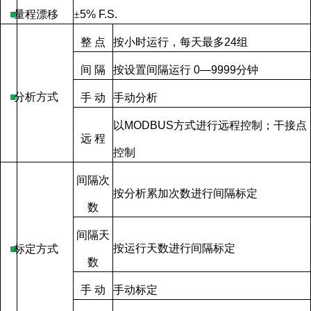
■
量程漂移
±
5% F.S.
整
点
按小时运行，每天最多
24
组
间
隔
按设置间隔运行
0—9999
分钟
■
分析方式
手
动
手动分析
以
MODBUS
方式进行远程控制；干接点
远
程
控制
间隔次
按分析累加次数进行间隔标定
数
间隔天
按运行天数进行间隔标定
■
标定方式
数
手
动
手动标定