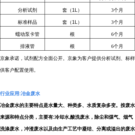
分析试剂
套（
1L
）
3
个月
标准样品
套（
1L
）
3
个月
蠕动泵卡管
根
6
个月
排液管
根
6
个月
京象承诺，试剂配方全面公开。京象为客户提供分析试剂、标样
供客户配置使用。
行业应用
:
冶金废水
冶金废水的主要特点是水量大、种类多、水质复杂多变。按废水
来源和特点分类，主要有
:
冷却水
,
酸洗废水，除尘和煤气、烟气
洗涤废水，冲渣废水以及由生产工艺中凝结、分离或溢出的废水