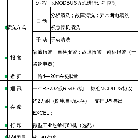
远
程
以
MODBUS
方式进行远程控制
分析清洗；故障清洗；异常断电清洗；
自
动
■
清洗方式
紧急停机清洗
手
动
手动清洗
缺液报警；自检报警；故障报警；超标报警（一
■
报
警
路继电器）
■
数
据
一路
4—20mA
模拟量
■
通
讯
一个
RS232
或
RS485
接口
标准
MODBUS
协议
约
2
万组（断电自动保存）；支持
U
盘导出
■
存
储
EXCEL
；
■
打
印
微型工业热敏打印机（选配）
■
试剂用量
约
180
次
/
套