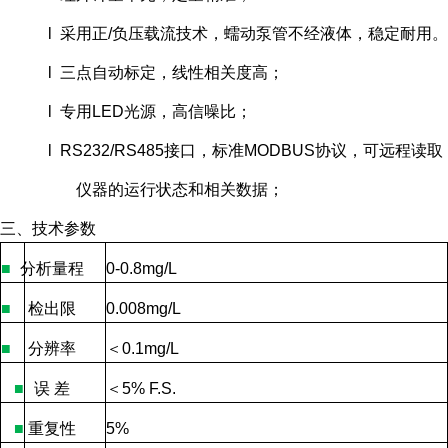
l 采用正/负压载流技术，蠕动泵管不经液体，稳定耐用。
l 三点自动标定，线性相关度高；
l 专用LED光源，高信噪比；
l RS232/RS485接口，标准MODBUS协议，可远程读取
仪器的运行状态和相关数据；
三、技术参数
■
分析量程
0-0.8mg/L
■
检出限
0.008mg/L
■
分辨率
＜
0.1mg/L
■
误
差
＜
5% F.S.
■
重复性
5%