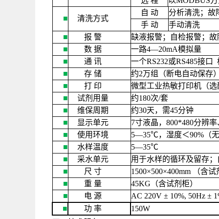
远
程
以
MODBUS
方
自
动
分析清洗；故
■
清洗方式
手
动
手动清洗
■
报
警
缺液报警；自检报警；故
■
数
据
一路
4—20mA
模拟量
■
通
讯
一个
RS232
或
RS485
接口
■
存
储
约
2
万组（断电自动保存
■
打
印
微型工业热敏打印机（选
■
试剂用量
约
180
次
/
套
■
维保周期
约
30
天，需
45
分钟
■
显示单元
7
寸液晶，
800*480
分辨率
■
使用环境
5—35
℃，湿度＜
90%
（
■
水样温度
5—35
℃
■
采水单元
用于水样的循环及留存；
■
尺
寸
1500×500×400mm
（含试
■
重
量
45KG
（含试剂柜）
■
电
源
AC 220V ± 10%, 50Hz ± 
■
功
率
150W