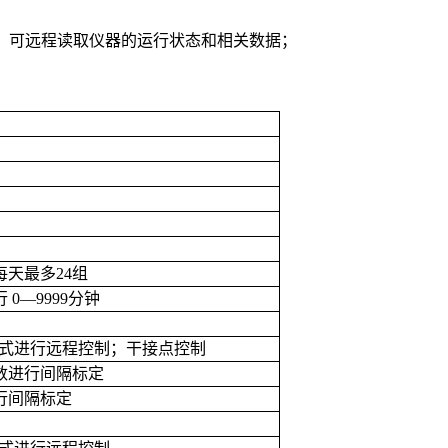
US协议，可远程读取仪器的运行状态和相关数据；
每天最多
24
组
行
0—9999
分钟
式进行远程控制；干接点控制
数进行间隔标定
行间隔标定