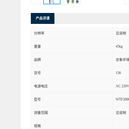
产品详请
分辨率
见说明
45kg
重量
品牌
京象环
136
货号
AC 220V
电源电压
WTF2000
型号
测量范围
见说明
规格