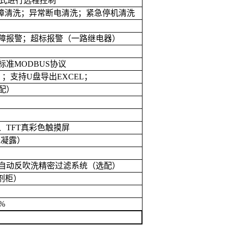
式进行远程控制
障清洗；异常断电清洗；紧急停机清洗
障报警；超标报警（一路继电器）
标准
MODBUS
协议
）；支持
U
盘导出
EXCEL
；
配）
、
TFT
真彩色触摸屏
无凝露）
自动反吹洗精密过滤系统（选配）
剂柜）
1%