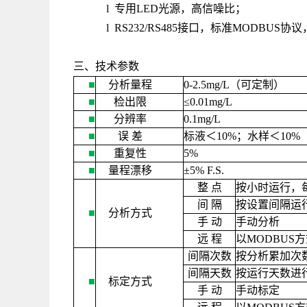
l 专用LED光源，高信噪比；
l RS232/RS485接口，标准MODB
三、技术参数
■
分析量程
0-2.5mg/L
（可定制）
■
检出限
≤
0.01mg/L
■
分辨率
0.1mg/L
■
误
差
标液＜
10%
；水样＜
10%
■
重复性
5%
■
量程漂移
±
5% F.S.
整
点
按小时运行，
间
隔
按设置间隔运
■
分析方式
手
动
手动分析
远
程
以
MODBUS
方
间隔次数
按分析累加次
间隔天数
按运行天数进
■
标定方式
手
动
手动标定