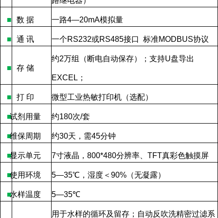
路继电器）
■
数
据
一路
4—20mA
模拟量
■
通
讯
一个
RS232
或
RS485
接口
标准
MODBUS
协议
约
2
万组（断电自动保存）；支持
U
盘导出
■
存
储
EXCEL
；
■
打
印
微型工业热敏打印机（选配）
■
试剂用量
约
180
次
/
套
■
维保周期
约
30
天，需
45
分钟
■
显示单元
7
寸液晶，
800*480
分辨率、
TFT
真彩色触摸屏
■
使用环境
5—35
℃，湿度＜
90%
（无凝露）
■
水样温度
5—35
℃
用于水样的循环及留存；自动反吹洗精密过滤系