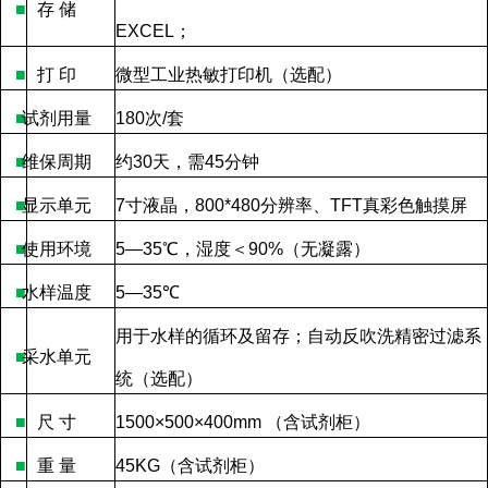
■
存
储
EXCEL
；
■
打
印
微型工业热敏打印机（选配）
■
试剂用量
180
次
/
套
■
维保周期
约
30
天，需
45
分钟
■
显示单元
7
寸液晶，
800*480
分辨率、
TFT
真彩色触摸屏
■
使用环境
5—35
℃，湿度＜
90%
（无凝露）
■
水样温度
5—35
℃
用于水样的循环及留存；自动反吹洗精密过滤系
■
采水单元
统（选配）
■
尺
寸
1500×500×400mm
（含试剂柜）
■
重
量
45KG
（含试剂柜）