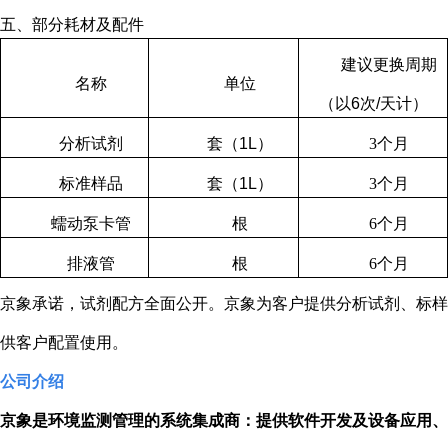
五、部分耗材及配件
建议更换周期
名称
单位
（以
6
次
/
天计）
分析试剂
套（
1L
）
3
个月
标准样品
套（
1L
）
3
个月
蠕动泵卡管
根
6
个月
排液管
根
6
个月
京象承诺，试剂配方全面公开。京象为客户提供分析试剂、标样
供客户配置使用。
公司介绍
京象是环境监测管理的系统集成商：提供软件开发及设备应用、