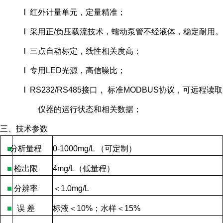
l 红外计量单元，定量精准；
l 采用正/负压载流技术，蠕动泵管不经液体，稳定耐用。
l 三点自动标定，线性相关度高；
l 专用LED光源，高信噪比；
l RS232/RS485接口， 标准MODBUS协议，可远程读取
仪器的运行状态和相关数据；
三、技术参数
■
分析量程
0-1000mg/L
（可定制）
■
检出限
4mg/L
（低量程）
■
分辨率
＜
1.0mg/L
■
误
差
标液＜
10%
；水样＜
15%