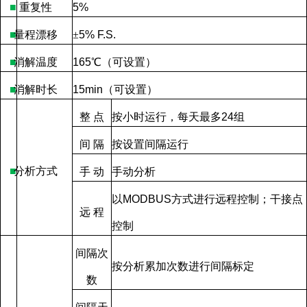
■
重复性
5%
■
量程漂移
±
5% F.S.
■
消解温度
165
℃（可设置）
■
消解时长
15min
（可设置）
整
点
按小时运行，每天最多
24
组
间
隔
按设置间隔运行
■
分析方式
手
动
手动分析
以
MODBUS
方式进行远程控制；干接点
远
程
控制
间隔次
按分析累加次数进行间隔标定
数