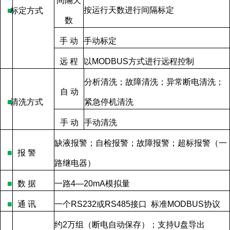
间隔天
按运行天数进行间隔标定
■
标定方式
数
手
动
手动标定
远
程
以
MODBUS
方式进行远程控制
分析清洗；故障清洗；异常断电清洗；
自
动
■
清洗方式
紧急停机清洗
手
动
手动清洗
缺液报警；自检报警；故障报警；超标报警（一
■
报
警
路继电器）
■
数
据
一路
4—20mA
模拟量
■
通
讯
一个
RS232
或
RS485
接口
标准
MODBUS
协议
约
2
万组（断电自动保存）；支持
U
盘导出