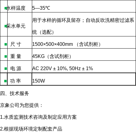
■
水样温度
5—35
℃
用于水样的循环及留存；自动反吹洗精密过滤系
■
采水单元
统（选配）
■
尺
寸
1500×500×400mm
（含试剂柜）
■
重
量
45KG
（含试剂柜）
■
电
源
AC 220V ± 10%, 50Hz ± 1%
■
功
率
150W
四、技术服务
京象公司为您提供：
1.水质监测技术咨询及制定应用方案
2.根据现场环境定制配套产品