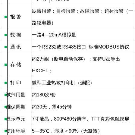
缺液报警；自检报警；故障报警；超标报警（一
■
报
警
路继电器）
■
数
据
一路
4—20mA
模拟量
■
通
讯
一个
RS232
或
RS485
接口
标准
MODBUS
协议
约
2
万组（断电自动保存）；支持
U
盘导出
■
存
储
EXCEL
；
■
打
印
微型工业热敏打印机（选配）
■
试剂用量
约
180
次
/
套
■
维保周期
约
30
天，需
45
分钟
■
显示单元
7
寸液晶，
800*480
分辨率、
TFT
真彩色触摸屏
■
使用环境
5—35
℃，湿度＜
90%
（无凝露）