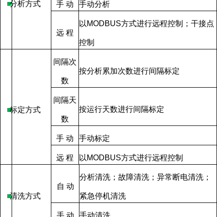
■
分析方式
手
动
手动分析
以
MODBUS
方式进行远程控制；干接点
远
程
控制
间隔次
按分析累加次数进行间隔标定
数
间隔天
按运行天数进行间隔标定
■
标定方式
数
手
动
手动标定
远
程
以
MODBUS
方式进行远程控制
分析清洗；故障清洗；异常断电清洗；
自
动
■
清洗方式
紧急停机清洗
手
动
手动清洗