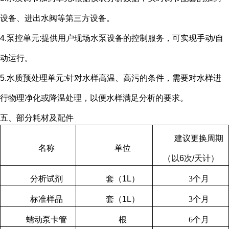
设备、进出水阀等第三方设备。
4.泵控单元
:
提供用户现场水泵设备的控制服务，可实现手动
/
自
动运行。
5.水质预处理单元
:
针对水样高温、高污的条件，需要对水样进
行物理净化或降温处理，以便水样满足分析的要求。
五、部分耗材及配件
建议更换周期
名称
单位
（以
6
次
/
天计）
分析试剂
套（
1L
）
3
个月
标准样品
套（
1L
）
3
个月
蠕动泵卡管
根
6
个月