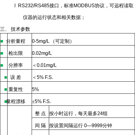
l RS232/RS485接口，标准MODBUS协议，可远程读取
仪器的运行状态和相关数据；
三、 技术参数
■
分析量程
0-5mg/L
（可定制）
■
检出限
0.02mg/L
■
分辨率
＜
0.01mg/L
■
误
差
＜
5% F.S.
■
重复性
5%
■
量程漂移
±
5% F.S.
整
点
按小时运行，每天最多
24
组
间
隔
按设置间隔运行
0—9999
分钟