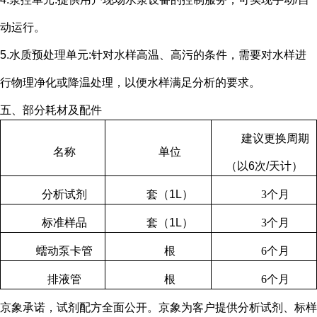
动运行。
5.水质预处理单元
:
针对水样高温、高污的条件，需要对水样进
行物理净化或降温处理，以便水样满足分析的要求。
五、部分耗材及配件
建议更换周期
名称
单位
（以
6
次
/
天计）
分析试剂
套（
1L
）
3
个月
标准样品
套（
1L
）
3
个月
蠕动泵卡管
根
6
个月
排液管
根
6
个月
京象承诺，试剂配方全面公开。京象为客户提供分析试剂、标样