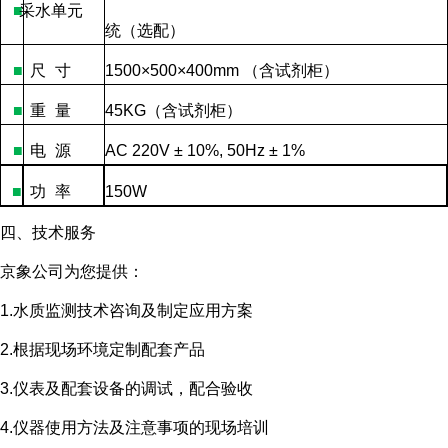
■
采水单元
统（选配）
■
尺
寸
1500×500×400mm
（含试剂柜）
■
重
量
45KG
（含试剂柜）
■
电
源
AC 220V ± 10%, 50Hz ± 1%
■
功
率
150W
四、技术服务
京象公司为您提供：
1.水质监测技术咨询及制定应用方案
2.根据现场环境定制配套产品
3.仪表及配套设备的调试，配合验收
4.仪器使用方法及注意事项的现场培训