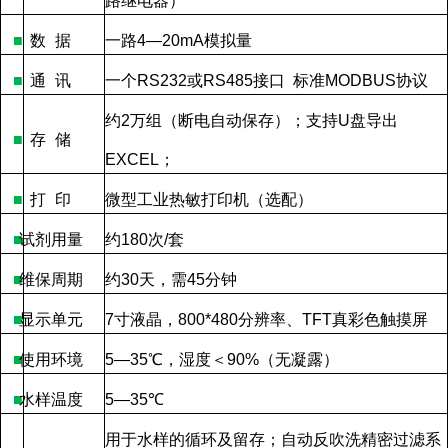
路继电器）
■
数
据
一路
4—20mA
模拟量
■
通
讯
一个
RS232
或
RS485
接口
标准
MODBUS
协议
约
2
万组（断电自动保存）；支持
U
盘导出
■
存
储
EXCEL
；
■
打
印
微型工业热敏打印机（选配）
■
试剂用量
约
180
次
/
套
■
维保周期
约
30
天，需
45
分钟
■
显示单元
7
寸液晶，
800*480
分辨率、
TFT
真彩色触摸屏
■
使用环境
5—35
℃，湿度＜
90%
（无凝露）
■
水样温度
5—35
℃
用于水样的循环及留存；自动反吹洗精密过滤系