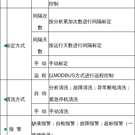
控制
间隔次
按分析累加次数进行间隔标定
数
间隔天
按运行天数进行间隔标定
■
标定方式
数
手
动
手动标定
远
程
以
MODBUS
方式进行远程控制
分析清洗；故障清洗；异常断电清洗；
自
动
■
清洗方式
紧急停机清洗
手
动
手动清洗
缺液报警；自检报警；故障报警；超标报警（一
■
报
警