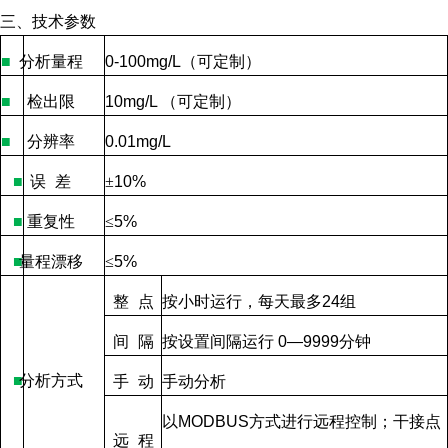
三、技术参数
■
分析量程
0-100mg/L
（可定制）
■
检出限
10mg/L
（可定制）
■
分辨率
0.01mg/L
■
误
差
±
10%
■
重复性
≤
5%
■
量程漂移
≤
5%
整
点
按小时运行，每天最多
24
组
间
隔
按设置间隔运行
0—9999
分钟
■
分析方式
手
动
手动分析
以
MODBUS
方式进行远程控制；干接点
远
程