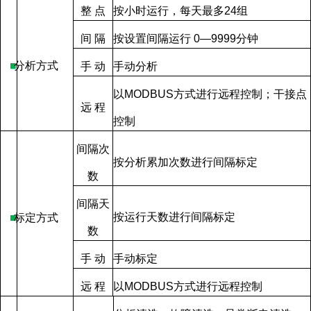
整
点
按小时运行，每天最多
24
组
间
隔
按设置间隔运行
0—9999
分钟
■
分析方式
手
动
手动分析
以
MODBUS
方式进行远程控制；干接点
远
程
控制
间隔次
按分析累加次数进行间隔标定
数
间隔天
按运行天数进行间隔标定
■
标定方式
数
手
动
手动标定
远
程
以
MODBUS
方式进行远程控制