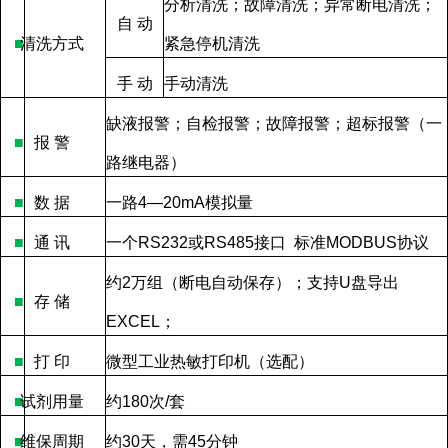
分析清洗；故障清洗；异常断电清洗；
自
动
■
清洗方式
紧急停机清洗
手
动
手动清洗
缺液报警；自检报警；故障报警；超标报警（一
■
报
警
路继电器）
■
数
据
一路
4—20mA
模拟量
■
通
讯
一个
RS232
或
RS485
接口
标准
MODBUS
协议
约
2
万组（断电自动保存）；支持
U
盘导出
■
存
储
EXCEL
；
■
打
印
微型工业热敏打印机（选配）
■
试剂用量
约
180
次
/
套
■
维保周期
约
30
天，需
45
分钟