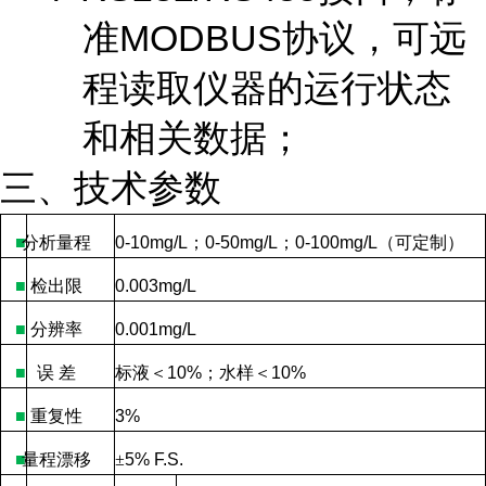
准MODBUS协议，可远
程读取仪器的运行状态
和相关数据；
三、技术参数
■
分析量程
0-10mg/L
；
0-50mg/L
；
0-100mg/L
（可定制）
■
检出限
0.003mg/L
■
分辨率
0.001mg/L
■
误
差
标液＜
10%
；水样＜
10%
■
重复性
3%
■
量程漂移
±
5% F.S.