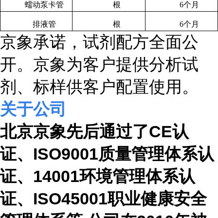
蠕动泵卡管
根
6
个月
排液管
根
6
个月
京象承诺，试剂配方全面公
开。京象为客户提供分析试
剂、标样供客户配置使用。
关于公司
北京
京象先后通过了
CE
认
证、
ISO9001
质量管理体系认
证、
14001
环境管理体系认
证、
ISO45001
职业健康安全