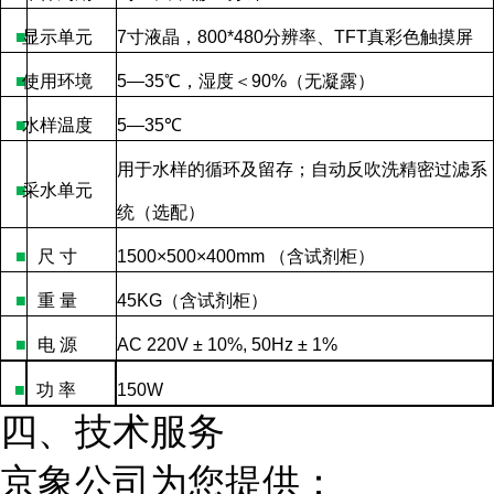
■
显示单元
7
寸液晶，
800*480
分辨率、
TFT
真彩色触摸屏
■
使用环境
5—35
℃，湿度＜
90%
（无凝露）
■
水样温度
5—35
℃
用于水样的循环及留存；自动反吹洗精密过滤系
■
采水单元
统（选配）
■
尺
寸
1500×500×400mm
（含试剂柜）
■
重
量
45KG
（含试剂柜）
■
电
源
AC 220V ± 10%, 50Hz ± 1%
■
功
率
150W
四、技术服务
京象公司为您提供：