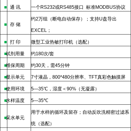
■
通
讯
一个
RS232
或
RS485
接口
标准
MODBUS
协议
约
2
万组（断电自动保存）；支持
U
盘导出
■
存
储
EXCEL
；
■
打
印
微型工业热敏打印机（选配）
■
试剂用量
约
180
次
/
套
■
维保周期
约
30
天，需
45
分钟
■
显示单元
7
寸液晶，
800*480
分辨率、
TFT
真彩色触摸屏
■
使用环境
5—35
℃，湿度＜
90%
（无凝露）
■
水样温度
5—35
℃
用于水样的循环及留存；自动反吹洗精密过滤系
■
采水单元
统（选配）