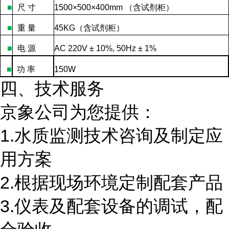
■
尺
寸
1500×500×400mm
（含试剂柜）
■
重
量
45KG
（含试剂柜）
■
电
源
AC 220V ± 10%, 50Hz ± 1%
■
功
率
150W
四、技术服务
京象公司为您提供：
1.水质监测技术咨询及制定应
用方案
2.根据现场环境定制配套产品
3.仪表及配套设备的调试，配