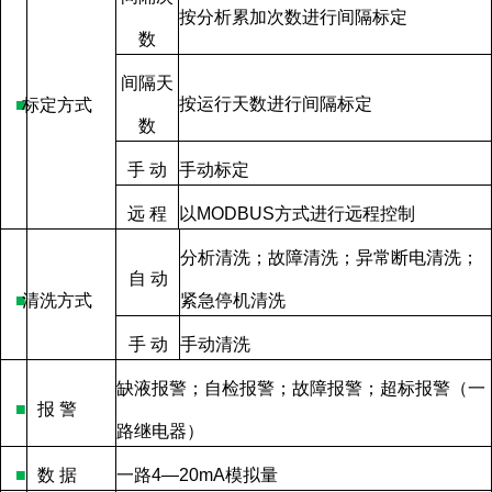
按分析累加次数进行间隔标定
数
间隔天
按运行天数进行间隔标定
■
标定方式
数
手
动
手动标定
远
程
以
MODBUS
方式进行远程控制
分析清洗；故障清洗；异常断电清洗；
自
动
■
清洗方式
紧急停机清洗
手
动
手动清洗
缺液报警；自检报警；故障报警；超标报警（一
■
报
警
路继电器）
■
数
据
一路
4—20mA
模拟量