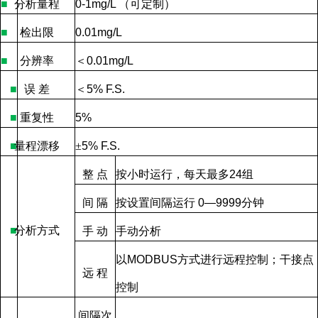
■
分析量程
0-1mg/L
（可定制）
■
检出限
0.01mg/L
■
分辨率
＜
0.01mg/L
■
误
差
＜
5% F.S.
■
重复性
5%
■
量程漂移
±
5% F.S.
整
点
按小时运行，每天最多
24
组
间
隔
按设置间隔运行
0—9999
分钟
■
分析方式
手
动
手动分析
以
MODBUS
方式进行远程控制；干接点
远
程
控制
间隔次