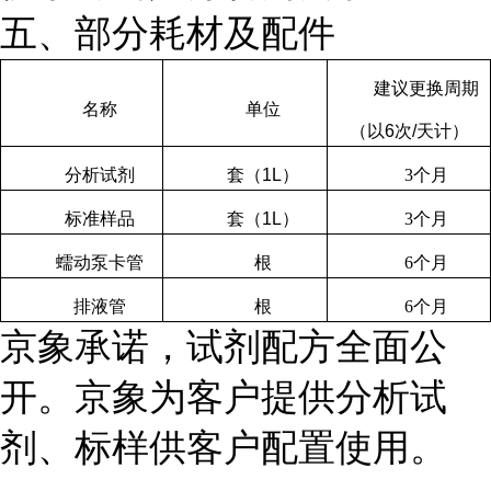
五、部分耗材及配件
建议更换周期
名称
单位
（以
6
次
/
天计）
分析试剂
套（
1L
）
3
个月
标准样品
套（
1L
）
3
个月
蠕动泵卡管
根
6
个月
排液管
根
6
个月
京象承诺，试剂配方全面公
开。京象为客户提供分析试
剂、标样供客户配置使用。