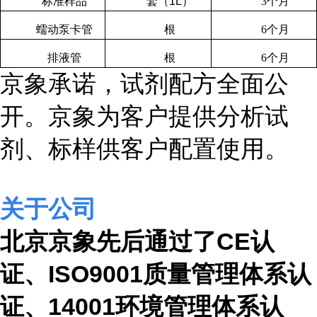
标准样品
套（
1L
）
3
个月
蠕动泵卡管
根
6
个月
排液管
根
6
个月
京象承诺，试剂配方全面公
开。京象为客户提供分析试
剂、标样供客户配置使用。
关于公司
北京
京象先后通过了
CE
认
证、
ISO9001
质量管理体系认
证、
14001
环境管理体系认