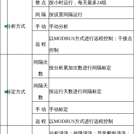
整
点
按小时运行，每天最多
24
组
间
隔
按设置间隔运行
■
分析方式
手
动
手动分析
以
MODBUS
方式进行远程控制；干接点
远
程
控制
间隔次
按分析累加次数进行间隔标定
数
间隔天
按运行天数进行间隔标定
■
标定方式
数
手
动
手动标定
远
程
以
MODBUS
方式进行远程控制
分析清洗；故障清洗；异常断电清洗；