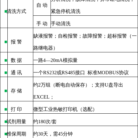
自
动
■
清洗方式
紧急停机清洗
手
动
手动清洗
缺液报警；自检报警；故障报警；超标报警（一
■
报
警
路继电器）
■
数
据
一路
4—20mA
模拟量
■
通
讯
一个
RS232
或
RS485
接口
标准
MODBUS
协议
约
2
万组（断电自动保存）；支持
U
盘导出
■
存
储
EXCEL
；
■
打
印
微型工业热敏打印机（选配）
■
试剂用量
约
180
次
/
套
■
维保周期
约
30
天，需
45
分钟