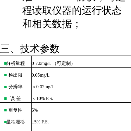
程读取仪器的运行状态
和相关数据；
三、技术参数
■
分析量程
0-7.0mg/L
（可定制）
■
检出限
0.05mg/L
■
分辨率
＜
0.02mg/L
■
误
差
＜
10% F.S.
■
重复性
5%
■
量程漂移
±
5% F.S.