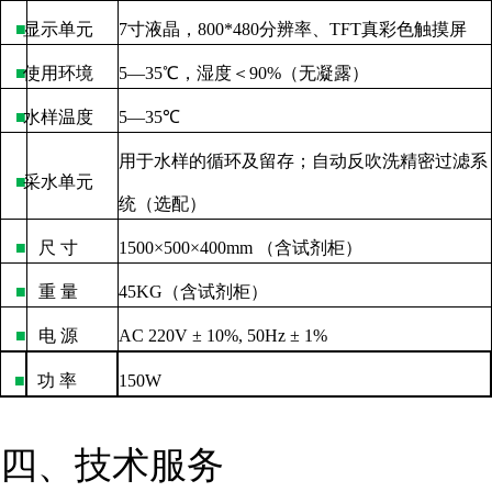
■
显示单元
7
寸液晶，
800*480
分辨率、
TFT
真彩色触摸屏
■
使用环境
5—35
℃，湿度＜
90%
（无凝露）
■
水样温度
5—35
℃
用于水样的循环及留存；自动反吹洗精密过滤系
■
采水单元
统（选配）
■
尺
寸
1500×500×400mm
（含试剂柜）
■
重
量
45KG
（含试剂柜）
■
电
源
AC 220V ± 10%, 50Hz ± 1%
■
功
率
150W
四、技术服务