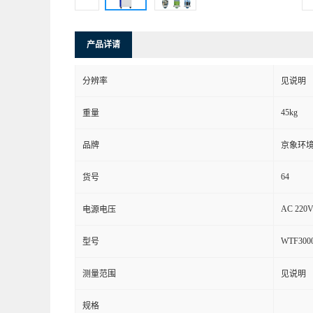
产品详请
分辨率
见说明
45kg
重量
品牌
京象环
64
货号
AC 220V
电源电压
WTF300
型号
测量范围
见说明
规格