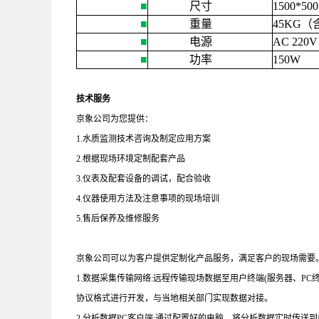
■
尺寸
1500*50
■
重量
45KG
（
■
电源
AC 220V 
■
功率
150W
技术服务
京象公司为您提供：
1.水质监测技术咨询及制定应用方案
2.根据现场环境定制配套产品
3.仪表及配套设备的调试，配合验收
4.仪器使用方法及注意事项的现场培训
5.售后保养及维修服务
京象公司可以为客户提供定制化产品服务，满足客户的现场需要
1.数据采集传输网络
:
远程传输现场数据至用户终端
(
服务器、
PC
协议格式进行开发，与当地相关部门实现数据对接。
2.分析数据
PC
客户端
:
通过配置好的电脑，将分析数据实时传送到