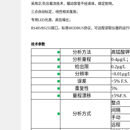
采用正
/
负压载流技术，蠕动泵管不经液体，稳定耐用。
三点自动标定，线性相关度高；
专用
LED
光源，高信噪比；
RS485/RS232接口，标准
MODBUS
协议，可远程读取仪器的运行
技术参数
■
分析方法
高锰酸钾
■
分析量程
0-4
μ
g/L
■
检出限
0.2
μ
g/L
■
分辨率
<0.01
μ
g/
■
误差
<5% F.S.
■
重复性
5%
■
量程漂移
±
5%F.S.
整点
间隔
■
分析方式
手动
远程