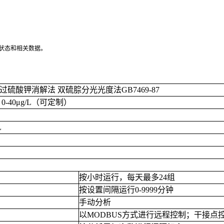
状态和相关数据。
过硫酸钾消解法 双硫腙分光光度法
GB7469-87
；
0-40
μ
g/L
（可定制）
L
按小时运行，每天最多
24
组
按设置间隔运行
0-9999
分钟
手动分析
以
MODBUS
方式进行远程控制；干接点