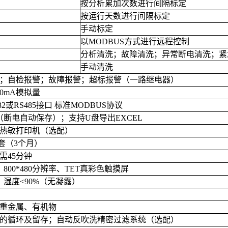
按分析累加次数进行间隔标定
按运行天数进行间隔标定
手动标定
以
MODBUS
方式进行远程控制
分析清洗；故障清洗；异常断电清洗；紧
手动清洗
；自检报警；故障报警；超标报警（一路继电器）
20mA
模拟量
32
或
RS485
接口 标准
MODBUS
协议
（断电自动保存）；支持
U
盘导出
EXCEL
热敏打印机（选配）
套（
3
个月）
需
45
分钟
，
800*480
分辨率、
TET
真彩色触摸屏
，湿度
<90%
（无凝露）
重金属、有机物
的循环及留存；自动反吹洗精密过滤系统（选配）