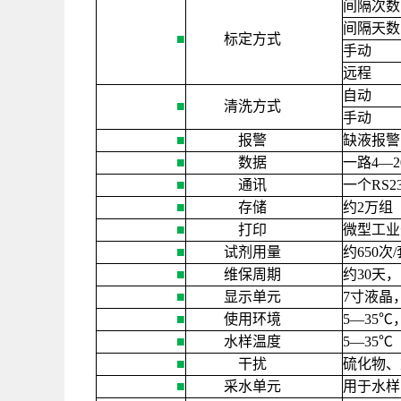
间隔次数
间隔天数
■
标定方式
手动
远程
自动
■
清洗方式
手动
■
报警
缺液报警
■
数据
一路
4
—
■
通讯
一个
RS2
■
存储
约
2
万组
■
打印
微型工业
■
试剂用量
约
650
次
/
■
维保周期
约
30
天，
■
显示单元
7
寸液晶
■
使用环境
5
—
35
℃
■
水样温度
5
—
35
℃
■
干扰
硫化物、
■
采水单元
用于水样