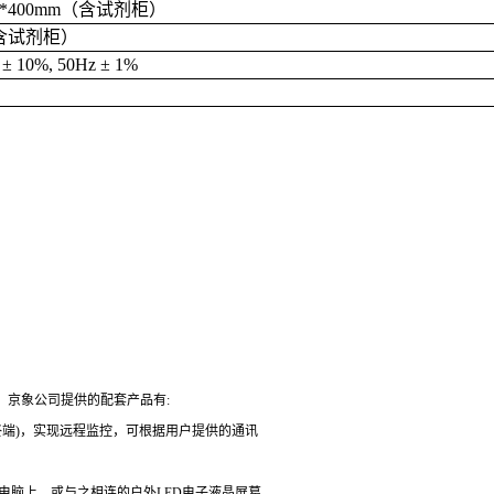
0*400mm
（含试剂柜）
含试剂柜）
± 10%, 50Hz ± 1%
。京象公司提供的配套产品有
:
终端
)
，实现远程监控，可根据用户提供的通讯
电脑上，或与之相连的户外
LED
电子液晶屏葛