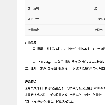
加工定制
是
1500*50
外形尺寸
测量精度
见说明
产品概述
草甘膦是一种非选择性、无残留灭生性除草剂。
2015
年初
WTF2000-Glyphosate型草甘膦在线水质分析仪以国标检
准。此外，该型号分析仪经优化设计，其试剂的消耗量与硬件维
产品特点
:
采用技术对草甘膦进行定量分析。较传统分析方法相比
, WTF2000
定量分析模块采用小规格设计方式，节约试剂，维护工作量小
;
软件采用分级密码管理，保证使用安全
;