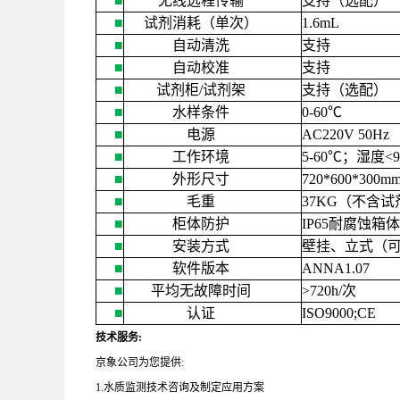
■
无线远程传输
支持（选配）
■
试剂消耗（单次）
1.6mL
■
自动清洗
支持
■
自动校准
支持
■
试剂柜
/
试剂架
支持（选配）
■
水样条件
0-60
℃
■
电源
AC220V 50Hz
■
工作环境
5-60
℃；湿度
<
■
外形尺寸
720*600*300m
■
毛重
37KG
（不含试
■
柜体防护
IP65
耐腐蚀箱体
■
安装方式
壁挂、立式（
■
软件版本
ANNA1.07
■
平均无故障时间
>720h/
次
■
认证
ISO9000;CE
技术服务
:
京象公司为您提供
:
1.水质监测技术咨询及制定应用方案