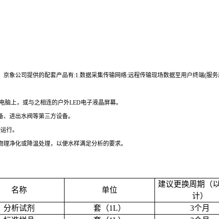
。京象公司提供的配套产品有
:1.
数据采集传输网络
:
远程传输现场数据至用户终端
(
服务
电脑上，或与之相连的户外
LED
电子液晶屏幕。
备、进出水阀等第三方设备。
动运行。
物理净化或降温处理，以便水样满足分析的要求。
建议更换周期（
名称
单位
计）
分析试剂
套（
1L
）
3
个月