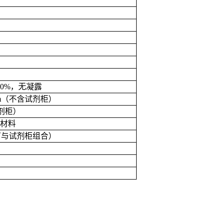
90%
，无凝露
m
（不含试剂柜）
剂柜）
材料
可与试剂柜组合）