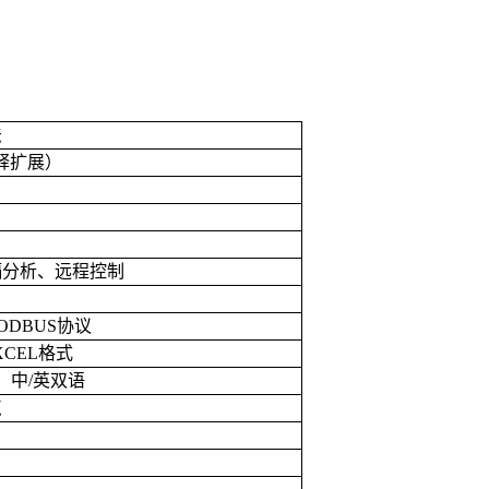
法
释扩展）
隔分析、远程控制
ODBUS
协议
XCEL
格式
；中
/
英双语
点