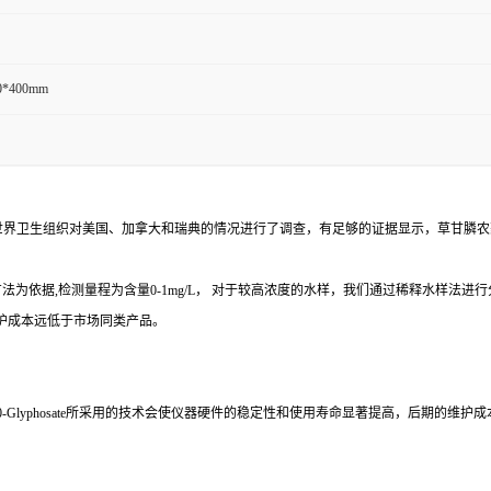
0*400mm
世界卫生组织对美国、加拿大和瑞典的情况进行了调查，有足够的证据显示，草甘膦农
测方法为依据
,
检测量程为含量
0-1mg/L
， 对于较高浓度的水样，我们通过稀释水样法进
护成本远低于市场同类产品。
-Glyphosate
所采用的技术会使仪器硬件的稳定性和使用寿命显著提高，后期的维护成