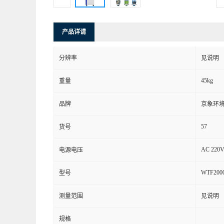
产品详请
分辨率
见说明
45kg
重量
品牌
京象环
57
货号
AC 220V
电源电压
WTF2000
型号
测量范围
见说明
规格