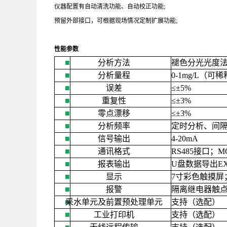
仪器配置有自动清洗功能、自动校正功能
;
预留外部接口，可根据现场情况定制扩展功能
;
性能参数
■
分析方法
褪色分光光度
■
分析量程
0-1mg/L
（可稀
■
误差
≤±
5%
■
重复性
≤±
3%
■
零点漂移
≤±
3%
■
分析频率
定时分析、间
■
信号输出
4-20mA
■
通讯格式
RS485
接口；
M
■
报表输出
U
盘数据导出
E
■
显示
7
寸彩色触摸屏
■
报警
隔离继电器触
■
采水单元及前置预处理单元
支持（选配）
■
工业打印机
支持（选配）