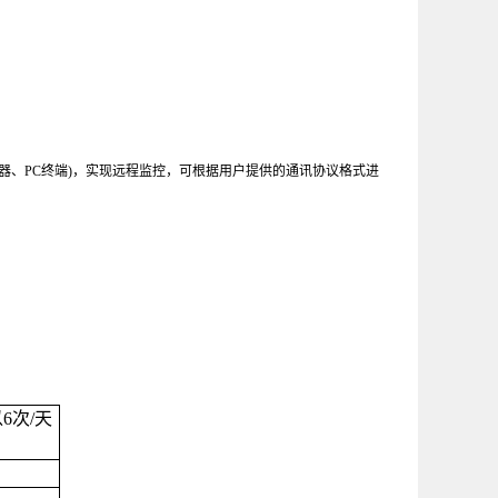
器、
PC
终端
)
，实现远程监控，可根据用户提供的通讯协议格式进
以
6
次
/
天