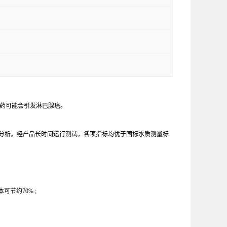
药可能会引发淋巴腺癌。
行分析。经产品长时间运行测试，各项指标均优于国标水质测量标
本可节约
70% ;