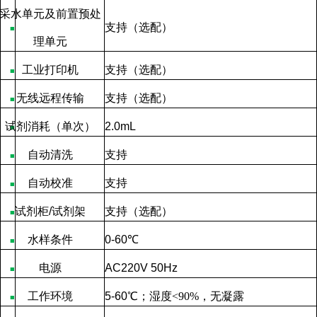
采水单元及前置预处
支持（选配）
■
理单元
工业打印机
支持（选配）
■
无线远程传输
支持（选配）
■
试剂消耗（单次）
2.0mL
■
自动清洗
支持
■
自动校准
支持
■
试剂柜
/
试剂架
支持（
选配
）
■
水样条件
0-60
℃
■
电源
AC220V 50Hz
■
工作环境
5-60
℃
；湿度
<90%
，无凝露
■