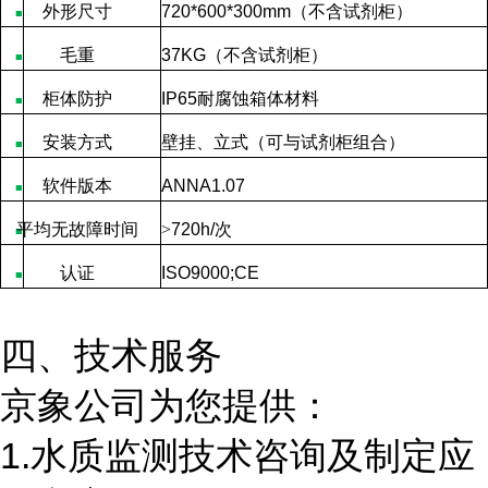
外形尺寸
720*600*300mm
（不含试剂柜）
■
毛重
37KG
（不含试剂柜）
■
柜体防护
IP65
耐腐蚀箱体材料
■
安装方式
壁挂、立式（可与试剂柜组合）
■
软件版本
ANNA1.07
■
平均无故障时间
>
720h/
次
■
认证
ISO9000;CE
■
四、技术服务
京象公司为您提供：
1.水质监测技术咨询及制定应