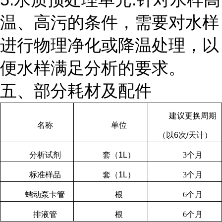
温、高污的条件，需要对水样
进行物理净化或降温处理，以
便水样满足分析的要求。
五、部分耗材及配件
建议更换周期
名称
单位
（以
6
次
/
天计）
分析试剂
套（
1L
）
3
个月
标准样品
套（
1L
）
3
个月
蠕动泵卡管
根
6
个月
排液管
根
6
个月