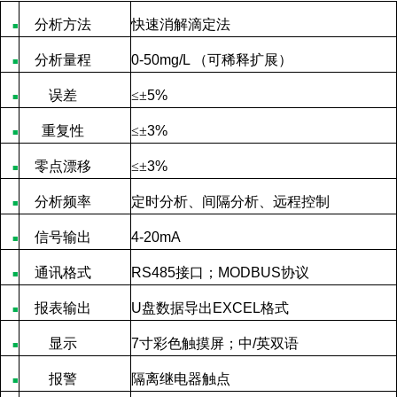
分析方法
快速消解滴定法
■
分析量程
0-50mg/L
（可稀释扩展）
■
误差
≤
±
5%
■
重复性
≤
±
3%
■
零点漂移
≤
±
3%
■
分析频率
定时分析、间隔分析、远程控制
■
信号输出
4-20mA
■
通讯格式
RS485
接口；
MODBUS
协议
■
报表输出
U
盘数据导出
EXCEL
格式
■
显示
7
寸彩色触摸屏；中
/
英双语
■
报警
隔离继电器触点
■