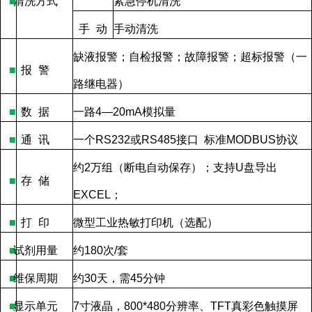
■
清洗方式
紧急停机清洗
手
动
手动清洗
缺液报警；自检报警；故障报警；超标报警（一
■
报
警
路继电器）
■
数
据
一路
4—20mA
模拟量
■
通
讯
一个
RS232
或
RS485
接口
标准
MODBUS
协议
约
2
万组（断电自动保存）；支持
U
盘导出
■
存
储
EXCEL
；
■
打
印
微型工业热敏打印机（选配）
■
试剂用量
约
180
次
/
套
■
维保周期
约
30
天，需
45
分钟
■
显示单元
7
寸液晶，
800*480
分辨率、
TFT
真彩色触摸屏