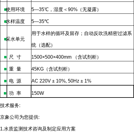
■
使用环境
5—35
℃，湿度＜
90%
（无凝露）
■
水样温度
5—35
℃
用于水样的循环及留存；自动反吹洗精密过滤系
■
采水单元
统（选配）
■
尺
寸
1500×500×400mm
（含试剂柜）
■
重
量
45KG
（含试剂柜）
■
电
源
AC 220V ± 10%, 50Hz ± 1%
■
功
率
150W
技术服务
:
京象公司为您提供
:
1.水质监测技术咨询及制定应用方案