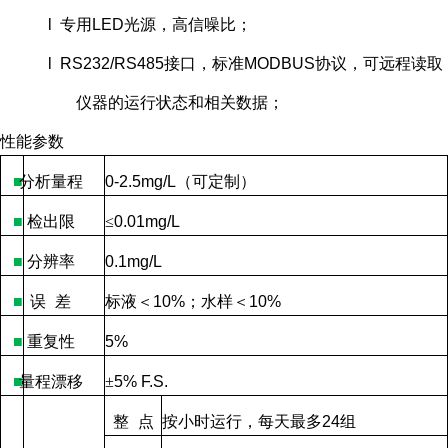
l 专用LED光源，高信噪比；
l RS232/RS485接口，标准MODBUS协议，可远程读取
仪器的运行状态和相关数据；
性能参数
■
分析量程
0-2.5mg/L
（可定制）
■
检出限
≤
0.01mg/L
■
分辨率
0.1mg/L
■
误
差
标液＜
10%
；水样＜
10%
■
重复性
5%
■
量程漂移
±
5% F.S.
整
点
按小时运行，每天最多
24
组