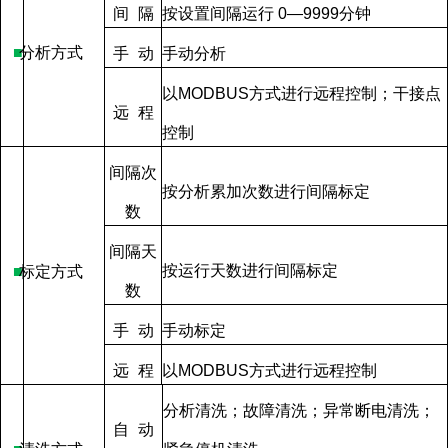
间
隔
按设置间隔运行
0—9999
分钟
■
分析方式
手
动
手动分析
以
MODBUS
方式进行远程控制；干接点
远
程
控制
间隔次
按分析累加次数进行间隔标定
数
间隔天
按运行天数进行间隔标定
■
标定方式
数
手
动
手动标定
远
程
以
MODBUS
方式进行远程控制
分析清洗；故障清洗；异常断电清洗；
自
动