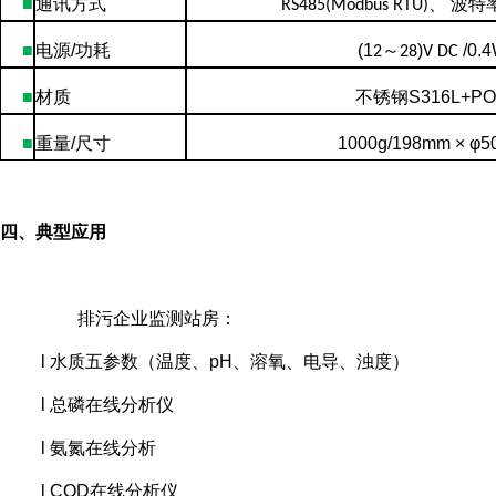
■
通讯方式
、 波特
RS485(Modbus RTU)
■
电源
/
功耗
(1
～
)
/0.
2
28
V DC
■
材质
不锈钢
S316L+P
■
重量
/
尺寸
1000g/198mm
× φ
5
四、典型应用
排污企业监测
站房
：
l 水质
五参数（
温度、
pH
、溶氧、电导、浊度
）
l 总磷
在线分析仪
l 氨氮在线分析
l COD在线分析仪