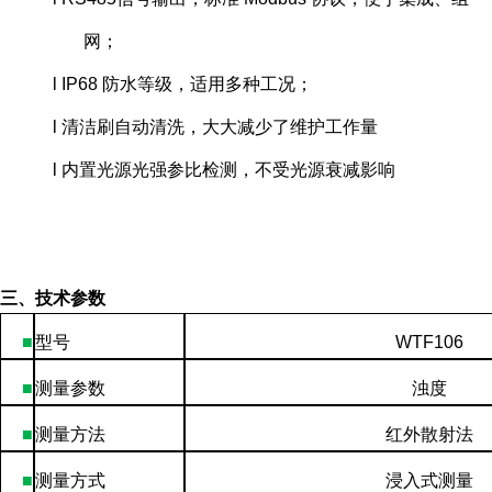
网
；
l
IP68
防水等级，适用多种工况
；
l 清洁刷自动清洗，大大减少了维护工作量
l 内置光源光强参比检测，不受光源衰减影响
三、技术参数
■
型号
WTF10
6
■
测量参数
浊度
■
测量方法
红外散射法
■
测量方式
浸入式测量