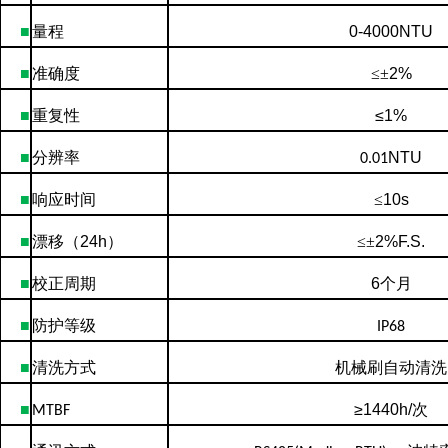
■
量程
0-4000NTU
■
准确度
≤±
2%
■
重复性
≤
1
%
■
分辨率
NTU
0.01
■
响应时间
≤
10s
■
漂移（
24h
）
≤±
2
%F.S.
■
校正周期
6
个月
■
防护等级
IP68
■
清洗方式
机械刷自动清洗
■
≥
1440h/
次
MTBF