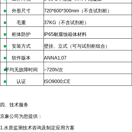
■
外形尺寸
720*600*300mm
（不含试剂柜）
■
毛重
37KG
（不含试剂柜）
■
柜体防护
IP65
耐腐蚀箱体材料
■
安装方式
壁挂、立式（可与试剂柜组合）
■
软件版本
ANNA1.07
■
平均无故障时间
>
720h/
次
■
认证
ISO9000;CE
四、技术服务
京象公司为您提供：
1.水质监测技术咨询及制定应用方案