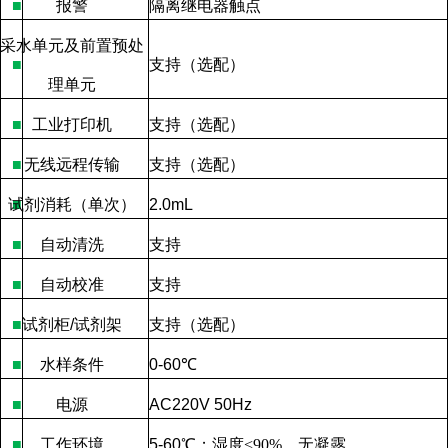
■
报警
隔离继电器触点
采水单元及前置预处
■
支持（选配）
理单元
■
工业打印机
支持（选配）
■
无线远程传输
支持（选配）
试剂消耗（单次）
■
2.0mL
■
自动清洗
支持
■
自动校准
支持
■
试剂柜
/
试剂架
支持（
选配
）
■
水样条件
0-60
℃
■
电源
AC220V 50Hz
■
工作环境
5-60
℃
；湿度
<90%
，无凝露