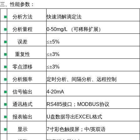
三、性能参数：
■
分析方法
快速消解滴定法
■
分析量程
0-50mg/L
（可稀释扩展）
■
误差
≤
±
5%
■
重复性
≤
±
3%
■
零点漂移
≤
±
3%
■
分析频率
定时分析、间隔分析、远程控制
■
信号输出
4-20mA
■
通讯格式
RS485
接口；
MODBUS
协议
■
报表输出
U
盘数据导出
EXCEL
格式
■
显示
7
寸彩色触摸屏；中
/
英双语