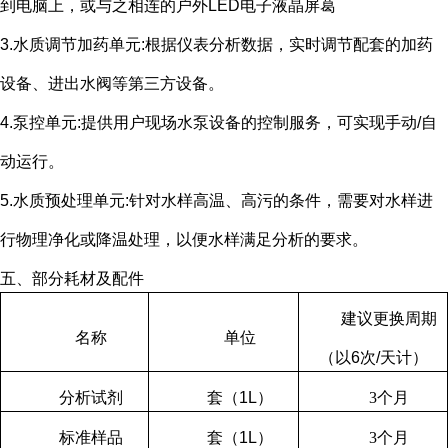
到电脑上，或与之相连的户外
LED
电子液晶屏葛
3.水质调节加药单元
:
根据仪表分析数据，实时调节配套的加药
设备、进出水阀等第三方设备。
4.泵控单元
:
提供用户现场水泵设备的控制服务，可实现手动
/
自
动运行。
5.水质预处理单元
:
针对水样高温、高污的条件，需要对水样进
行物理净化或降温处理，以便水样满足分析的要求。
五、部分耗材及配件
建议更换周期
名称
单位
（以
6
次
/
天计）
分析试剂
套（
1L
）
3
个月
标准样品
套（
1L
）
3
个月