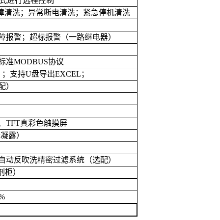
式进行远程控制
障清洗；异常断电清洗；紧急停机清洗
障报警；超标报警（一路继电器）
标准
MODBUS
协议
）；支持
U
盘导出
EXCEL
；
配）
、
TFT
真彩色触摸屏
无凝露）
自动反吹洗精密过滤系统（选配）
剂柜）
1%