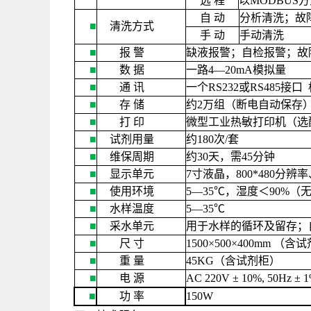
远
程
以
MODBUS
方
自
动
分析清洗；故
■
清洗方式
手
动
手动清洗
■
报
警
缺液报警；自检报警；故
■
数
据
一路
4—20mA
模拟量
■
通
讯
一个
RS232
或
RS485
接口
■
存
储
约
2
万组（断电自动保存
■
打
印
微型工业热敏打印机（选
■
试剂用量
约
180
次
/
套
■
维保周期
约
30
天，需
45
分钟
■
显示单元
7
寸液晶，
800*480
分辨率
■
使用环境
5—35
℃，湿度＜
90%
（
■
水样温度
5—35
℃
■
采水单元
用于水样的循环及留存；
■
尺
寸
1500×500×400mm
（含试
■
重
量
45KG
（含试剂柜）
■
电
源
AC 220V ± 10%, 50Hz ± 
■
功
率
150W