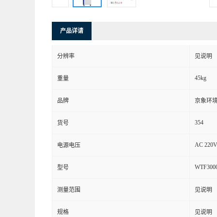
产品详请
分辨率
见说明
45kg
重量
品牌
京象环
354
货号
AC 220V
电源电压
WTF3000
型号
测量范围
见说明
规格
见说明