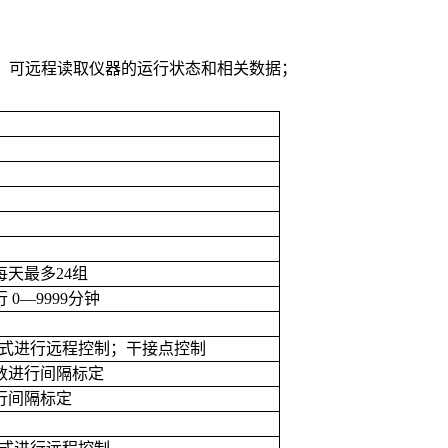
US协议，可远程读取仪器的运行状态和相关数据；
每天最多
24
组
行
0—9999
分钟
式进行远程控制；干接点控制
数进行间隔标定
行间隔标定