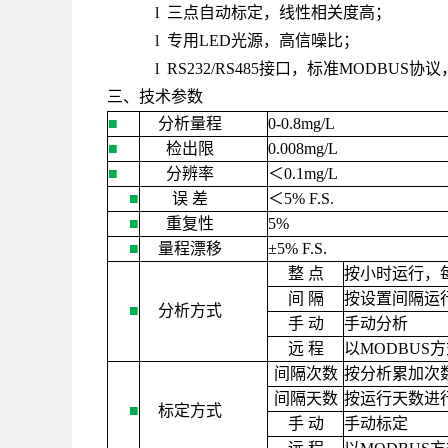
l 三点自动标定，线性相关度高；
l 专用LED光源，高信噪比；
l RS232/RS485接口，标准MODB
三、技术参数
■
分析量程
0-0.8mg/L
■
检出限
0.008mg/L
■
分辨率
＜
0.1mg/L
■
误
差
＜
5% F.S.
■
重复性
5%
■
量程漂移
±
5% F.S.
整
点
按小时运行，
间
隔
按设置间隔运
■
分析方式
手
动
手动分析
远
程
以
MODBUS
方
间隔次数
按分析累加次
间隔天数
按运行天数进
■
标定方式
手
动
手动标定