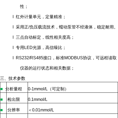
性；
l 红外计量单元，定量精准；
l 采用正/负压载流技术，蠕动泵管不经液体，稳定耐用。
l 三点自动标定，线性相关度高；
l 专用LED光源，高信噪比；
l RS232/RS485接口，标准MODBUS协议，可远程读取
仪器的运行状态和相关数据；
三、
技术参数
■
分析量程
0-1mmol/L
（可定制）
■
检出限
0.1mmol/L
■
分辨率
＜
0.01mmol/L