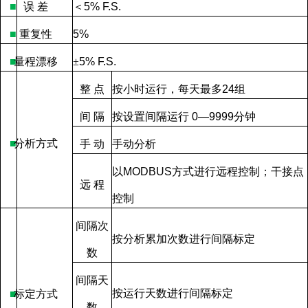
■
误
差
＜
5% F.S.
■
重复性
5%
■
量程漂移
±
5% F.S.
整
点
按小时运行，每天最多
24
组
间
隔
按设置间隔运行
0—9999
分钟
■
分析方式
手
动
手动分析
以
MODBUS
方式进行远程控制；干接点
远
程
控制
间隔次
按分析累加次数进行间隔标定
数
间隔天
按运行天数进行间隔标定
■
标定方式
数