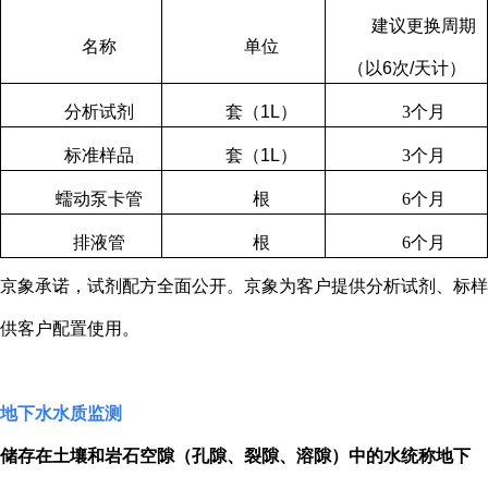
建议更换周期
名称
单位
（以
6
次
/
天计）
分析试剂
套（
1L
）
3
个月
标准样品
套（
1L
）
3
个月
蠕动泵卡管
根
6
个月
排液管
根
6
个月
京象承诺，试剂配方全面公开。京象为客户提供分析试剂、标样
供客户配置使用。
地下水水质监测
储存在土壤和岩石空隙（孔隙、裂隙、溶隙）中的水统称地下