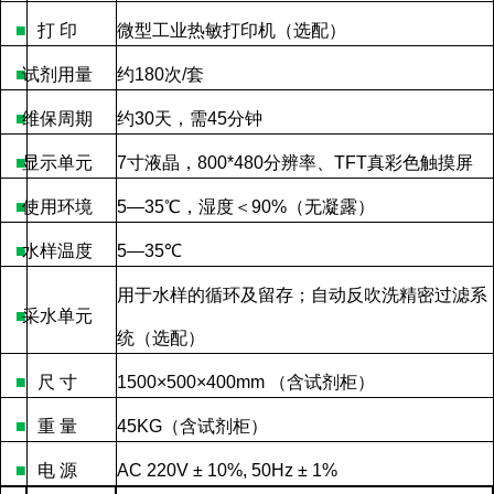
■
打
印
微型工业热敏打印机（选配）
■
试剂用量
约
180
次
/
套
■
维保周期
约
30
天，需
45
分钟
■
显示单元
7
寸液晶，
800*480
分辨率、
TFT
真彩色触摸屏
■
使用环境
5—35
℃，湿度＜
90%
（无凝露）
■
水样温度
5—35
℃
用于水样的循环及留存；自动反吹洗精密过滤系
■
采水单元
统（选配）
■
尺
寸
1500×500×400mm
（含试剂柜）
■
重
量
45KG
（含试剂柜）
■
电
源
AC 220V ± 10%, 50Hz ± 1%