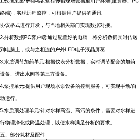
1.数据采集传输网络
:
远程传输现场数据至用户终端
(
服务器、
PC
终端
)
，实现远程监控，可根据用户提供的通讯
协议格式进行开发，与当地相关部门实现数据对接。
2.分析数据
PC
客户端
:
通过配置好的电脑，将分析数据实时传送
到电脑上，或与之相连的户外
LED
电子液晶屏葛
3.水质调节加药单元
:
根据仪表分析数据，实时调节配套的加药
设备、进出水阀等第三方设备。
4.泵控单元
:
提供用户现场水泵设备的控制服务，可实现手动
/
自
动运行。
5.水质预处理单元
:
针对水样高温、高污的条件，需要对水样进
行物理净化或降温处理，以便水样满足分析的要求。
五、部分耗材及配件