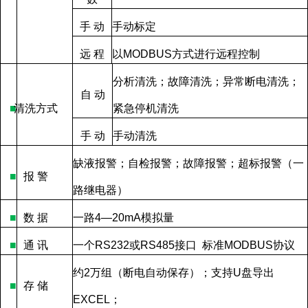
手
动
手动标定
远
程
以
MODBUS
方式进行远程控制
分析清洗；故障清洗；异常断电清洗；
自
动
■
清洗方式
紧急停机清洗
手
动
手动清洗
缺液报警；自检报警；故障报警；超标报警（一
■
报
警
路继电器）
■
数
据
一路
4—20mA
模拟量
■
通
讯
一个
RS232
或
RS485
接口
标准
MODBUS
协议
约
2
万组（断电自动保存）；支持
U
盘导出
■
存
储
EXCEL
；