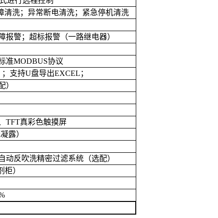
式进行远程控制
障清洗；异常断电清洗；紧急停机清洗
障报警；超标报警（一路继电器）
标准
MODBUS
协议
）；支持
U
盘导出
EXCEL
；
配）
、
TFT
真彩色触摸屏
无凝露）
自动反吹洗精密过滤系统（选配）
剂柜）
1%