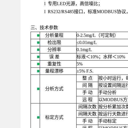
l 专用LED光源，高信噪比；
l RS232/RS485接口，标准MODB
三、技术参数
■
分析量程
0-2.5mg/L
（可定制）
■
检出限
≤
0.01mg/L
■
分辨率
0.1mg/L
■
误
差
标液＜
10%
；水样＜
10%
■
重复性
5%
■
量程漂移
±
5% F.S.
整
点
按小时运行，
间
隔
按设置间隔运
■
分析方式
手
动
手动分析
远
程
以
MODBUS
方
间隔次数
按分析累加次
间隔天数
按运行天数进
■
标定方式
手
动
手动标定