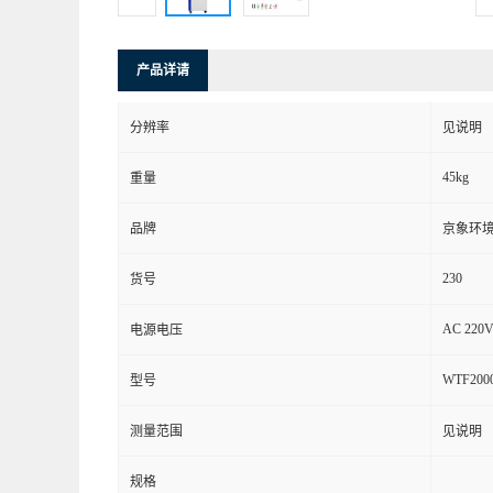
产品详请
分辨率
见说明
45kg
重量
品牌
京象环
230
货号
AC 220V
电源电压
WTF2000
型号
测量范围
见说明
规格