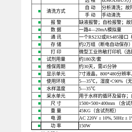
远
程
以
MODBUS
方
自
动
分析清洗；故
■
清洗方式
手
动
手动清洗
■
报
警
缺液报警；自检报警；故
■
数
据
一路
4—20mA
模拟量
■
通
讯
一个
RS232
或
RS485
接口
■
存
储
约
2
万组（断电自动保存
■
打
印
微型工业热敏打印机（选
■
试剂用量
约
180
次
/
套
■
维保周期
约
30
天，需
45
分钟
■
显示单元
7
寸液晶，
800*480
分辨率
■
使用环境
5—35
℃，湿度＜
90%
（
■
水样温度
5—35
℃
■
采水单元
用于水样的循环及留存；
■
尺
寸
1500×500×400mm
（含试
■
重
量
45KG
（含试剂柜）
■
电
源
AC 220V ± 10%, 50Hz ± 
■
功
率
150W