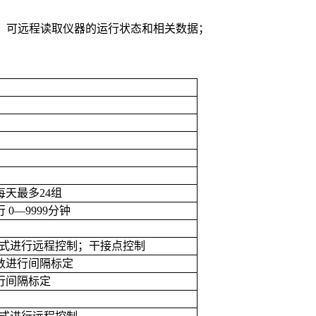
US协议，可远程读取仪器的运行状态和相关数据；
每天最多
24
组
行
0—9999
分钟
式进行远程控制；干接点控制
数进行间隔标定
行间隔标定