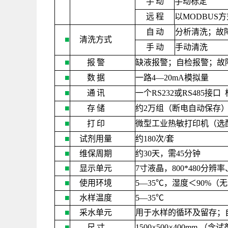
手
动
手动标定
远
程
以
MODBUS
方
自
动
分析清洗；故
■
清洗方式
手
动
手动清洗
■
报
警
缺液报警；自检报警；故
■
数
据
一路
4—20mA
模拟量
■
通
讯
一个
RS232
或
RS485
接口
■
存
储
约
2
万组（断电自动保存
■
打
印
微型工业热敏打印机（选
■
试剂用量
约
180
次
/
套
■
维保周期
约
30
天，需
45
分钟
■
显示单元
7
寸液晶，
800*480
分辨率
■
使用环境
5—35
℃，湿度＜
90%
（无
■
水样温度
5—35
℃
■
采水单元
用于水样的循环及留存；
■
尺
寸
1500×500×400mm
（含试