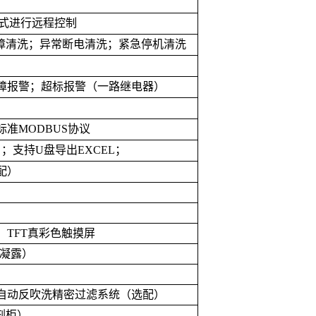
式进行远程控制
障清洗；异常断电清洗；紧急停机清洗
障报警；超标报警（一路继电器）
标准
MODBUS
协议
）；支持
U
盘导出
EXCEL
；
配）
、
TFT
真彩色触摸屏
凝露）
自动反吹洗精密过滤系统（选配）
剂柜）