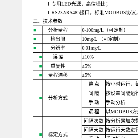
l 专用LED光源，高信噪比；
l RS232/RS485接口，标准MODB
三、技术参数
■
分析量程
0-100mg/L
（可定制）
■
检出限
10mg/L
（可定制）
■
分辨率
0.01mg/L
■
误
差
±
10%
■
重复性
≤
5%
■
量程漂移
≤
5%
整
点
按小时运行，
间
隔
按设置间隔运
■
分析方式
手
动
手动分析
远
程
以
MODBUS
方
间隔次数
按分析累加次
间隔天数
按运行天数进
■
标定方式