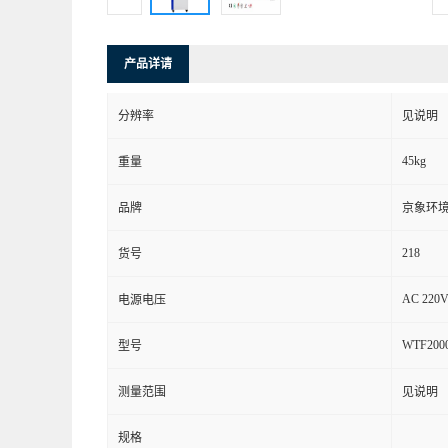
产品详请
分辨率
见说明
45kg
重量
品牌
京象环
218
货号
AC 220V
电源电压
WTF2000
型号
测量范围
见说明
规格