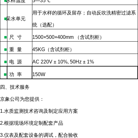
■
水样温度
5—35
℃
用于水样的循环及留存；自动反吹洗精密过滤系
■
采水单元
统（选配）
■
尺
寸
1500×500×400mm
（含试剂柜）
■
重
量
45KG
（含试剂柜）
■
电
源
AC 220V ± 10%, 50Hz ± 1%
■
功
率
150W
四、技术服务
京象公司为您提供：
1.水质监测技术咨询及制定应用方案
2.根据现场环境定制配套产品
3.仪表及配套设备的调试，配合验收