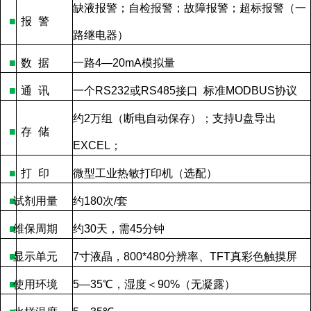
缺液报警；自检报警；故障报警；超标报警（一
■
报
警
路继电器）
■
数
据
一路
4—20mA
模拟量
■
通
讯
一个
RS232
或
RS485
接口
标准
MODBUS
协议
约
2
万组（断电自动保存）；支持
U
盘导出
■
存
储
EXCEL
；
■
打
印
微型工业热敏打印机（选配）
■
试剂用量
约
180
次
/
套
■
维保周期
约
30
天，需
45
分钟
■
显示单元
7
寸液晶，
800*480
分辨率、
TFT
真彩色触摸屏
■
使用环境
5—35
℃，湿度＜
90%
（无凝露）