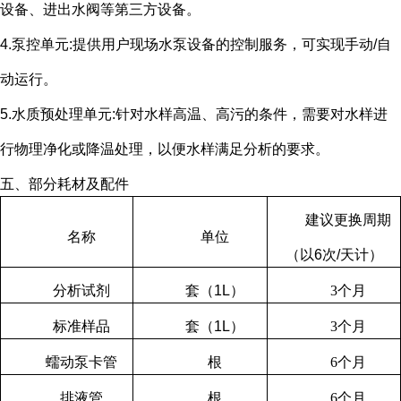
设备、进出水阀等第三方设备。
4.泵控单元
:
提供用户现场水泵设备的控制服务，可实现手动
/
自
动运行。
5.水质预处理单元
:
针对水样高温、高污的条件，需要对水样进
行物理净化或降温处理，以便水样满足分析的要求。
五、部分耗材及配件
建议更换周期
名称
单位
（以
6
次
/
天计）
分析试剂
套（
1L
）
3
个月
标准样品
套（
1L
）
3
个月
蠕动泵卡管
根
6
个月
排液管
根
6
个月