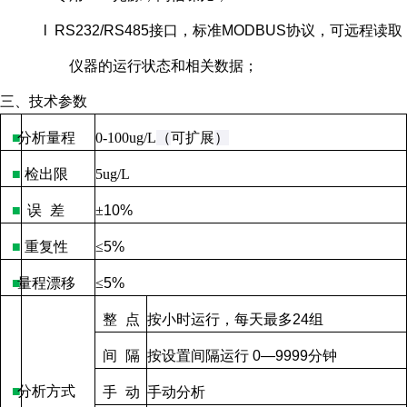
l RS232/RS485接口，标准MODBUS协议，可远程读取
仪器的运行状态和相关数据；
三、技术参数
■
分析量程
0-100ug/L
（
可扩展
）
■
检出限
5ug/L
■
误
差
±
10%
■
重复性
≤
5%
■
量程漂移
≤
5%
整
点
按小时运行，每天最多
24
组
间
隔
按设置间隔运行
0—9999
分钟
■
分析方式
手
动
手动分析