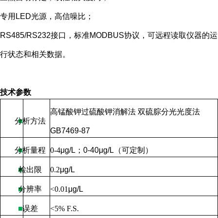
专用
LED
光源，高信噪比；
RS485/RS232接口，标准
MODBUS
协议，可远程读取仪器的运
行状态和相关数据。
技术参数
高锰酸钾过硫酸钾消解法 双硫腙分光光度法
分析方法
■
GB7469-87
分析量程
■
0-4
μ
g/L
；
0-40
μ
g/L
（可定制）
■
检出限
0.2
μ
g/L
■
分辨率
<0.01
μ
g/L
■
误差
<5% F.S.