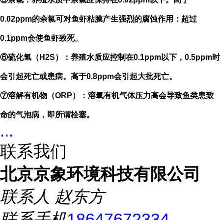
0.02ppm
的余氯可对鱼虾粘膜产生强烈的腐蚀作用：超过
0.1ppm
会使鱼虾致死。
⑥硫化氢（
H2S
）：养殖水质应控制在
0.1ppm
以下，
0.5ppm
时
会引起死亡或患病。高于
0.8ppm
会引起大批死亡。
⑦溶解有机物（
ORP
）：溶氧有机气体压力高会导致鱼类患致
命的气泡病，即所谓栓塞。
...
联系我们
北京京象环境科技有限公司
联系人
赵东方
联系手机
18647672334