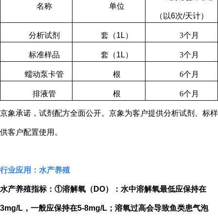
名称
单位
（以
6
次
/
天计）
分析试剂
套（
1L
）
3
个月
标准样品
套（
1L
）
3
个月
蠕动泵卡管
根
6
个月
排液管
根
6
个月
京象承诺，试剂配方全面公开。京象为客户提供分析试剂、标样
供客户配置使用。
行业应用：水产养殖
水产养殖指标：①溶解氧（
DO
）：水中溶解氧最低应保持在
3mg/L
，一般应保持在
5-8mg/L
；溶氧过高会导致鱼类患气泡