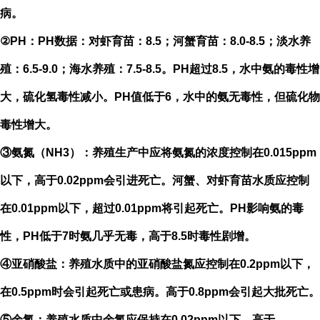
病。
②
PH
：
PH
数据：对虾育苗：
8.5
；河蟹育苗：
8.0-8.5
；淡水养
殖：
6.5-9.0
；海水养殖：
7.5-8.5
。
PH
超过
8.5
，水中氨的毒性增
大，硫化氢毒性减小。
PH
值低于
6
，水中的氨无毒性，但硫化物
毒性增大。
③氨氮（
NH3
）：养殖生产中应将氨氮的浓度控制在
0.015ppm
以下，高于
0.02ppm
会引进死亡。河蟹、对虾育苗水质应控制
在
0.01ppm
以下，超过
0.01ppm
将引起死亡。
PH
影响氨的毒
性，
PH
低于
7
时氨几乎无毒，高于
8.5
时毒性剧增。
④亚硝酸盐：养殖水质中的亚硝酸盐氮应控制在
0.2ppm
以下，
在
0.5ppm
时会引起死亡或患病。高于
0.8ppm
会引起大批死亡。
⑤余氯：养殖水质中余氯应保持在
0.02ppm
以下。高于