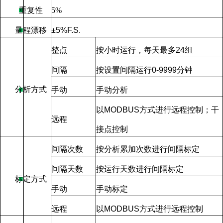
■
重复性
5%
量程漂移
■
±
5%F.S.
整点
按小时运行，每天最多
24
组
间隔
按设置间隔运行
0-9999
分钟
分析方式
■
手动
手动分析
以
MODBUS
方式进行远程控制；干
远程
接点控制
间隔次数
按分析累加次数进行间隔标定
间隔天数
按运行天数进行间隔标定
标定方式
■
手动
手动标定
远程
以
MODBUS
方式进行远程控制