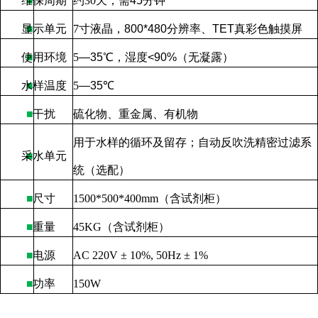
维保周期
■
约
30
天，需
45
分钟
显示单元
■
7
寸液晶，
800*480
分辨率、
TET
真彩色触摸屏
使用环境
■
5
—
35
℃，湿度
<90%
（无凝露）
水样温度
■
5
—
35
℃
■
干扰
硫化物、重金属、有机物
用于水样的循环及留存；自动反吹洗精密过滤系
采水单元
■
统（选配）
■
尺寸
1500*500*400mm
（含试剂柜）
■
重量
45KG
（含试剂柜）
■
电源
AC 220V ± 10%, 50Hz ± 1%
■
功率
150W