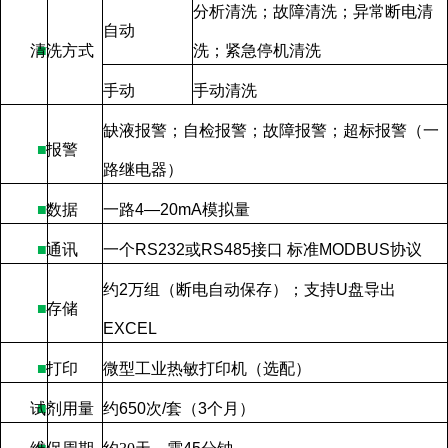
分析清洗；故障清洗；异常断电清
自动
清洗方式
■
洗；紧急停机清洗
手动
手动清洗
缺液报警；自检报警；故障报警；超标报警（一
■
报警
路继电器）
■
数据
一路
4
—
20mA
模拟量
■
通讯
一个
RS232
或
RS485
接口 标准
MODBUS
协议
约
2
万组（断电自动保存）；支持
U
盘导出
■
存储
EXCEL
■
打印
微型工业热敏打印机（选配）
试剂用量
■
约
650
次
/
套（
3
个月）