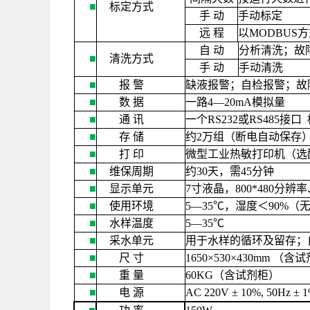
■
标定方式
手
动
手动标定
远
程
以
MODBUS
方
自
动
分析清洗；故
■
清洗方式
手
动
手动清洗
■
报
警
缺液报警；自检报警；故
■
数
据
一路
4
—
20mA
模拟量
■
通
讯
一个
RS232
或
RS485
接口
■
存
储
约
2
万组（断电自动保存
■
打
印
微型工业热敏打印机（选
■
维保周期
约
30
天，需
45
分钟
■
显示单元
7
寸液晶，
800*480
分辨率
■
使用环境
5—35
℃，湿度＜
90%
（
■
水样温度
5—35
℃
■
采水单元
用于水样的循环及留存；
■
尺
寸
1650×530×430mm
（含试
■
重
量
60KG
（含试剂柜）
■
电
源
AC 220V ± 10%, 50Hz ± 