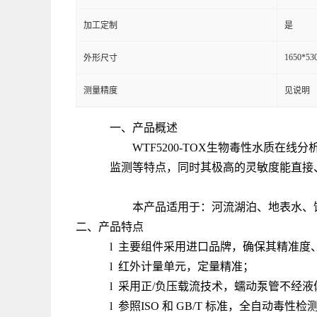
加工定制
是
1650*53
外形尺寸
测量精度
见说明
一、产品概述
WTF5200-TOX生物毒性水质在线分
监测等特点，同时其极高的灵敏度能直接
本产品适用于：河流湖泊、地表水、
二、产品特点
l 主要组件采用进口品牌，确保其精准度
l 红外计量单元，定量精准；
l 采用正/负压载流技术，蠕动泵管不经
l 参照ISO 和 GB/T 标准，全自动毒性检