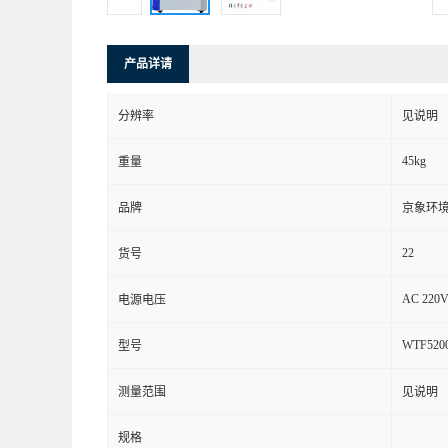
产品详请
分辨率
见说明
45kg
重量
品牌
京象环
22
货号
AC 220V
电源电压
WTF520
型号
测量范围
见说明
规格