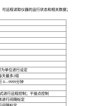
US协议，可远程读取仪器的运行状态和相关数据；
时为单位进行设定
每天最多
2
组
行
0—9999
分钟
式进行远程控制；干接点控制
数进行间隔标定
行间隔标定