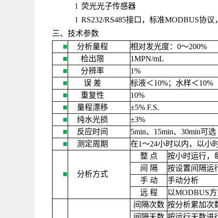
l 荧光光子传感器
l RS232/RS485接口，标准MODB
三、技术参数
■
分析量程
相对发光度：
0
～
200%
■
检出限
1MPN/mL
■
分辨率
1%
■
误
差
标液＜
10%
；水样＜
10%
■
重复性
10%
■
量程漂移
±
5% F.S.
■
纯水光损
±
3%
■
反应时间
5min
、
15min
、
30min
可选
■
测定周期
在
1
～
24
小时以内，以小
整
点
按小时运行，
间
隔
按设置间隔运
■
分析方式
手
动
手动分析
远
程
以
MODBUS
方
间隔次数
按分析累加次
间隔天数
按运行天数进