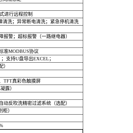
式进行远程控制
障清洗；异常断电清洗；紧急停机清洗
障报警；超标报警（一路继电器）
标准
MODBUS
协议
）；支持
U
盘导出
EXCEL
；
配）
、
TFT
真彩色触摸屏
无凝露）
自动反吹洗精密过滤系统（选配）
剂柜）
1%