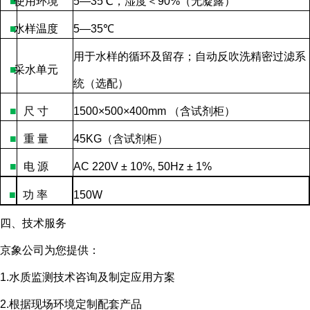
■
使用环境
5—35
℃，湿度＜
90%
（无凝露）
■
水样温度
5—35
℃
用于水样的循环及留存；自动反吹洗精密过滤系
■
采水单元
统（选配）
■
尺
寸
1500×500×400mm
（含试剂柜）
■
重
量
45KG
（含试剂柜）
■
电
源
AC 220V ± 10%, 50Hz ± 1%
■
功
率
150W
四、技术服务
京象公司为您提供：
1.水质监测技术咨询及制定应用方案
2.根据现场环境定制配套产品