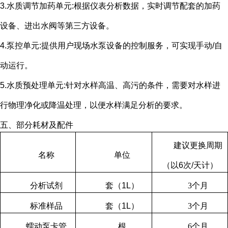
3.水质调节加药单元
:
根据仪表分析数据，实时调节配套的加药
设备、进出水阀等第三方设备。
4.泵控单元
:
提供用户现场水泵设备的控制服务，可实现手动
/
自
动运行。
5.水质预处理单元
:
针对水样高温、高污的条件，需要对水样进
行物理净化或降温处理，以便水样满足分析的要求。
五、部分耗材及配件
建议更换周期
名称
单位
（以
6
次
/
天计）
分析试剂
套（
1L
）
3
个月
标准样品
套（
1L
）
3
个月
蠕动泵卡管
根
6
个月