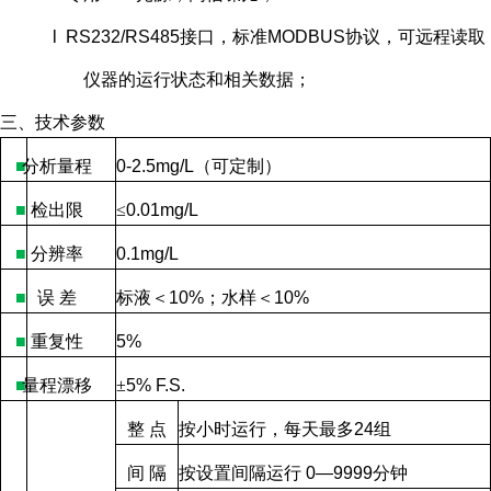
l RS232/RS485接口，标准MODBUS协议，可远程读取
仪器的运行状态和相关数据；
三、技术参数
■
分析量程
0-2.5mg/L
（可定制）
■
检出限
≤
0.01mg/L
■
分辨率
0.1mg/L
■
误
差
标液＜
10%
；水样＜
10%
■
重复性
5%
■
量程漂移
±
5% F.S.
整
点
按小时运行，每天最多
24
组
间
隔
按设置间隔运行
0—9999
分钟