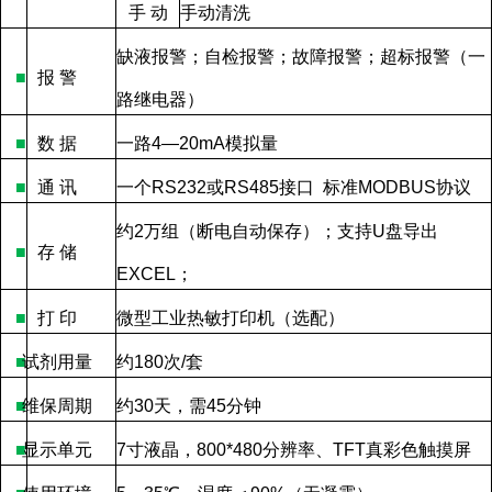
手
动
手动清洗
缺液报警；自检报警；故障报警；超标报警（一
■
报
警
路继电器）
■
数
据
一路
4—20mA
模拟量
■
通
讯
一个
RS232
或
RS485
接口
标准
MODBUS
协议
约
2
万组（断电自动保存）；支持
U
盘导出
■
存
储
EXCEL
；
■
打
印
微型工业热敏打印机（选配）
■
试剂用量
约
180
次
/
套
■
维保周期
约
30
天，需
45
分钟
■
显示单元
7
寸液晶，
800*480
分辨率、
TFT
真彩色触摸屏