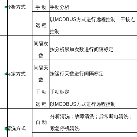
■
分析方式
手
动
手动分析
以
MODBUS
方式进行远程控制；干接点
远
程
控制
间隔次
按分析累加次数进行间隔标定
数
间隔天
按运行天数进行间隔标定
■
标定方式
数
手
动
手动标定
远
程
以
MODBUS
方式进行远程控制
分析清洗；故障清洗；异常断电清洗；
自
动
■
清洗方式
紧急停机清洗