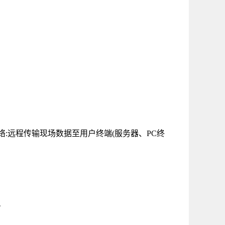
络
:
远程传输现场数据至用户终端
(
服务器、
PC
终
。