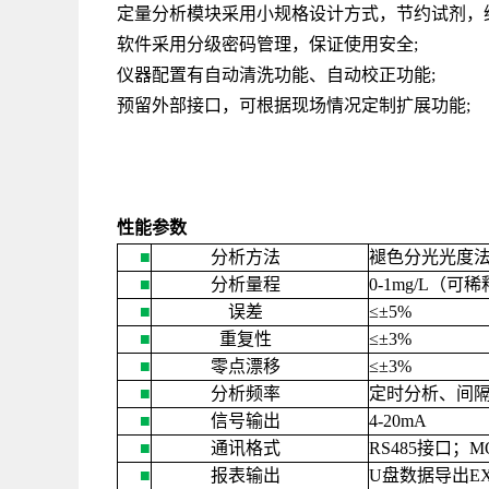
定量分析模块采用小规格设计方式，节约试剂，
软件采用分级密码管理，保证使用安全
;
仪器配置有自动清洗功能、自动校正功能
;
预留外部接口，可根据现场情况定制扩展功能
;
性能参数
■
分析方法
褪色分光光度
■
分析量程
0-1mg/L
（可稀
■
误差
≤±
5%
■
重复性
≤±
3%
■
零点漂移
≤±
3%
■
分析频率
定时分析、间
■
信号输出
4-20mA
■
通讯格式
RS485
接口；
M
■
报表输出
U
盘数据导出
E