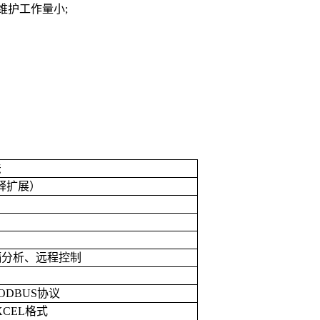
维护工作量小
;
法
释扩展）
隔分析、远程控制
ODBUS
协议
XCEL
格式