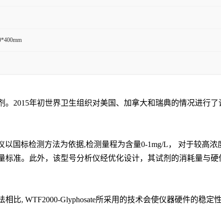
0*400mm
剂。
2015
年初世界卫生组织对美国、加拿大和瑞典的情况进行了
质分析仪以国标检测方法为依据
,
检测量程为含量
0-1mg/L
， 对于较高
量标准。此外，该型号分析仪经优化设计，其试剂的消耗量与硬
法相比
, WTF2000-Glyphosate
所采用的技术会使仪器硬件的稳定