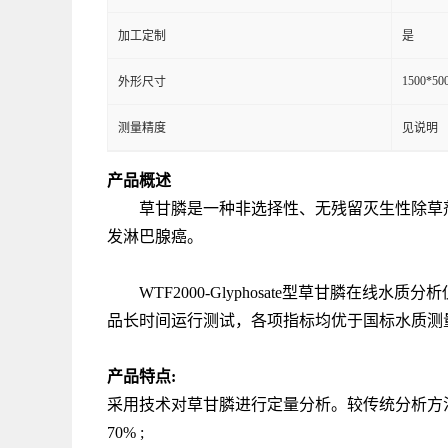
加工定制
是
1500*50
外形尺寸
测量精度
见说明
产品概述
草甘膦是一种非选择性、无残留灭生性除草
发淋巴腺癌。
WTF2000-Glyphosate型草甘膦在线水
品长时间运行测试，各项指标均优于国标水质测
产品特点
:
采用技术对草甘膦进行定量分析。较传统分析方
70% ;