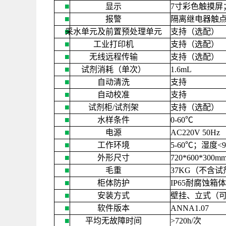
■
显示
7
寸彩色触摸屏
■
报警
隔离继电器触
■
采水单元及前置预处理单元
支持（选配）
■
工业打印机
支持（选配）
■
无线远程传输
支持（选配）
■
试剂消耗（单次）
1.6mL
■
自动清洗
支持
■
自动校准
支持
■
试剂柜
/
试剂架
支持（选配）
■
水样条件
0-60
℃
■
电源
AC220V 50Hz
■
工作环境
5-60
℃；湿度
<
■
外形尺寸
720*600*300m
■
毛重
37KG
（不含试
■
柜体防护
IP65
耐腐蚀箱体
■
安装方式
壁挂、立式（
■
软件版本
ANNA1.07
■
平均无故障时间
>720h/
次