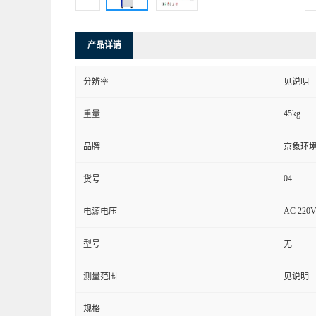
产品详请
分辨率
见说明
45kg
重量
品牌
京象环
04
货号
AC 220V
电源电压
型号
无
测量范围
见说明
规格