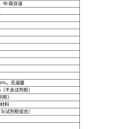
；中
/
英双语
点
90%
，无凝露
m
（不含试剂柜）
剂柜）
材料
可与试剂柜组合）