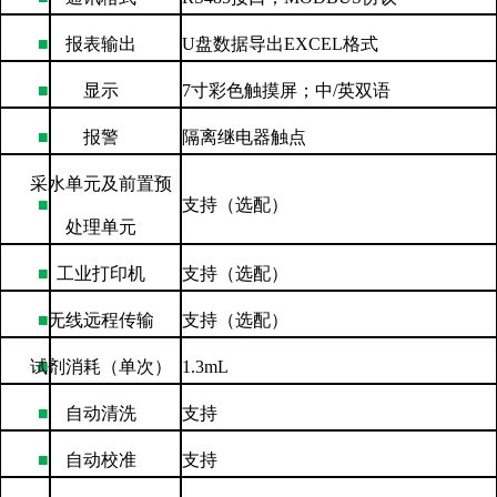
■
报表输出
U
盘数据导出
EXCEL
格式
■
显示
7
寸彩色触摸屏；中
/
英双语
■
报警
隔离继电器触点
采水单元及前置预
■
支持（选配）
处理单元
■
工业打印机
支持（选配）
■
无线远程传输
支持（选配）
试剂消耗（单次）
■
1.3mL
■
自动清洗
支持
■
自动校准
支持