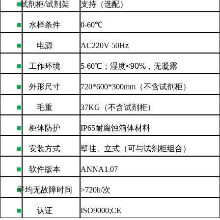
■
试剂柜
/
试剂架
支持（选配）
■
水样条件
0-60
℃
■
电源
AC220V 50Hz
■
工作环境
5-60
℃；湿度
<90%
，无凝露
■
外形尺寸
720*600*300mm
（不含试剂柜）
■
毛重
37KG
（不含试剂柜）
■
柜体防护
IP65
耐腐蚀箱体材料
■
安装方式
壁挂、立式（可与试剂柜组合）
■
软件版本
ANNA1.07
■
平均无故障时间
>720h/
次
■
认证
ISO9000;CE