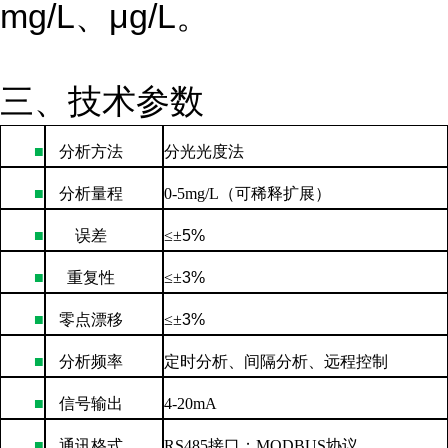
mg/L
、μ
g/L
。
三、技术参数
■
分析方法
分光光度法
■
分析量程
0-5mg/L
（可稀释扩展）
■
误差
≤±
5%
■
重复性
≤±
3%
■
零点漂移
≤±
3%
■
分析频率
定时分析、间隔分析、远程控制
■
信号输出
4-20mA
■
通讯格式
RS485
接口；
MODBUS
协议