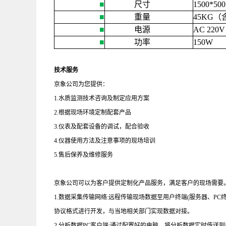
■
尺寸
1500*50
■
重量
45KG
（
■
电源
AC 220V 
■
功率
150W
技术服务
京象公司为您提供：
1.水质监测技术咨询及制定应用方案
2.根据现场环境定制配套产品
3.仪表及配套设备的调试，配合验收
4.仪器使用方法及注意事项的现场培训
5.售后保养及维修服务
京象公司可以为客户提供定制化产品服务，满足客户的现场需要
1.数据采集传输网络
:
远程传输现场数据至用户终端
(
服务器、
PC
协议格式进行开发，与当地相关部门实现数据对接。
2.分析数据
PC
客户端
:
通过配置好的电脑，将分析数据实时传送到