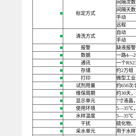
间隔次数
间隔天数
■
标定方式
手动
远程
自动
■
清洗方式
手动
■
报警
缺液报警
■
数据
一路
4
—
■
通讯
一个
RS2
■
存储
约
2
万组
■
打印
微型工业
■
试剂用量
约
650
次
/
■
维保周期
约
30
天，
■
显示单元
7
寸液晶
■
使用环境
5
—
35
℃
■
水样温度
5
—
35
℃
■
干扰
硫化物、
■
采水单元
用于水样